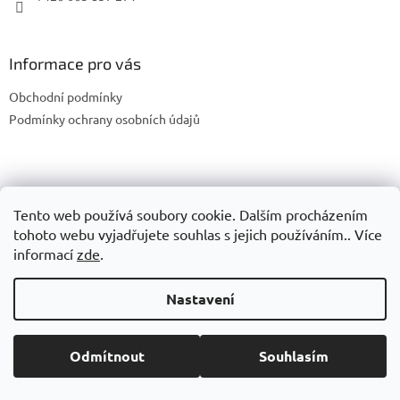
Informace pro vás
Obchodní podmínky
Podmínky ochrany osobních údajů
Vytvořil Shoptet
Tento web používá soubory cookie. Dalším procházením
tohoto webu vyjadřujete souhlas s jejich používáním.. Více
Copyright 2026
JMTechnik
. Všechna práva vyhrazena.
Upravit
informací
zde
.
nastavení cookies
Nastavení
Odmítnout
Souhlasím