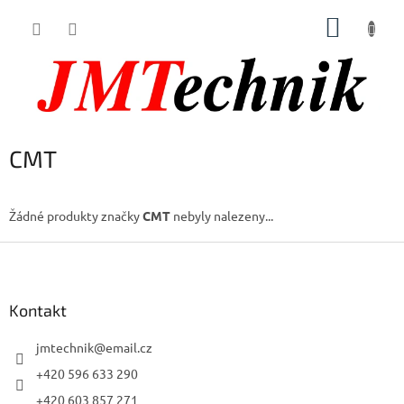
Přejít
NÁKUP
na
obsah
KOŠÍK
CMT
Žádné produkty značky
CMT
nebyly nalezeny...
Z
á
p
a
Kontakt
t
í
jmtechnik
@
email.cz
+420 596 633 290
+420 603 857 271