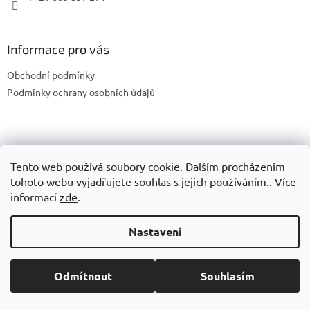
Informace pro vás
Obchodní podmínky
Podmínky ochrany osobních údajů
Vytvořil Shoptet
Tento web používá soubory cookie. Dalším procházením
tohoto webu vyjadřujete souhlas s jejich používáním.. Více
Copyright 2026
JMTechnik
. Všechna práva vyhrazena.
Upravit
informací
zde
.
nastavení cookies
Nastavení
Odmítnout
Souhlasím