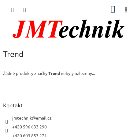
Přejít
NÁKUP
na
obsah
KOŠÍK
Trend
Žádné produkty značky
Trend
nebyly nalezeny...
Z
á
p
a
Kontakt
t
í
jmtechnik
@
email.cz
+420 596 633 290
+420 603 857 271