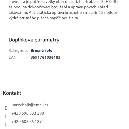
srovnat a je potřeba velký úběr materiálu. Hrubost 100-180G
se hodí na dokončovací broušení a úpravu povrchu před
lakováním. Antistatická úprava brusného zrna přináší nejlepší
výdrž brusného plátna napříč použitím.
Doplňkové parametry
Kategorie
:
Brusné role
EAN
:
8591761036183
Z
á
p
a
Kontakt
t
í
jmtechnik
@
email.cz
+420 596 633 290
+420 603 857 271