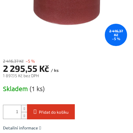
2 416,37
Kč
–5 %
2 416,37 Kč
–5 %
2 295,55 Kč
/ ks
1 897,15 Kč bez DPH
Měrná
Skladem
(1 ks)
cena:
Přidat do košíku
Detailní informace