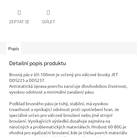
ZEPTAT SE
SDÍLET
Popis
Detailní popis produktu
Brusný pás v šíři 100mm je určený pro válcové brusky JET
DDS225 a DDS237.
Antistatická úprava povrchu zaručuje dlouhodobou životnost,
vysokou odolnost a minimální zanášení pásu.
Podklad brusného pásu je tuhý, stabilní, má vysokou
trvanlivost a vynikající odolnost proti opotřebení hran. Je
speciálně určen pro válcové broušení nebo jiné strojní
broušení. Vynikajících výsledků dosahuje zejména na
náročných a problematických materiálech. Hrubost 60-80G je
vhodná pro egalizační broušení, kde je třeba povrch materiálu