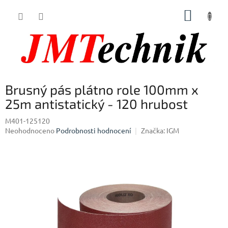
Přejít
NÁKUP
na
obsah
KOŠÍK
Brusný pás plátno role 100mm x
25m antistatický - 120 hrubost
M401-125120
Průměrné
Neohodnoceno
Podrobnosti hodnocení
Značka:
IGM
hodnocení
produktu
je
0,0
z
5
hvězdiček.