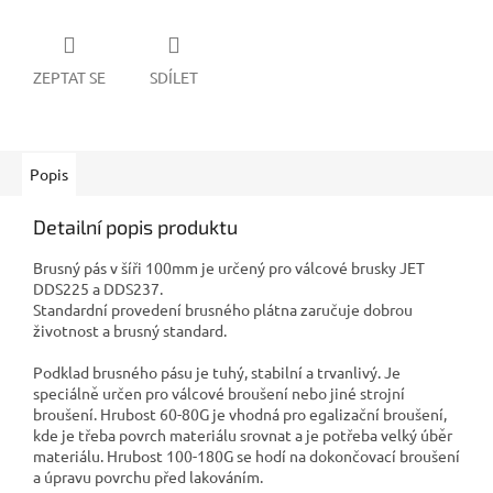
ZEPTAT SE
SDÍLET
Popis
Detailní popis produktu
Brusný pás v šíři 100mm je určený pro válcové brusky JET
DDS225 a DDS237.
Standardní provedení brusného plátna zaručuje dobrou
životnost a brusný standard.
Podklad brusného pásu je tuhý, stabilní a trvanlivý. Je
speciálně určen pro válcové broušení nebo jiné strojní
broušení. Hrubost 60-80G je vhodná pro egalizační broušení,
kde je třeba povrch materiálu srovnat a je potřeba velký úběr
materiálu. Hrubost 100-180G se hodí na dokončovací broušení
a úpravu povrchu před lakováním.