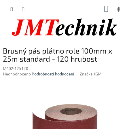
Přejít
NÁKUP
na
obsah
KOŠÍK
Brusný pás plátno role 100mm x
25m standard - 120 hrubost
M402-125120
Průměrné
Neohodnoceno
Podrobnosti hodnocení
Značka:
IGM
hodnocení
produktu
je
0,0
z
5
hvězdiček.