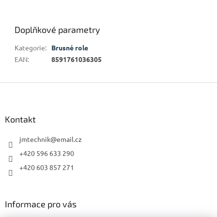
Doplňkové parametry
Kategorie
:
Brusné role
EAN
:
8591761036305
Z
á
p
a
Kontakt
t
í
jmtechnik
@
email.cz
+420 596 633 290
+420 603 857 271
Informace pro vás