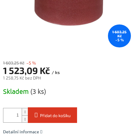
1 603,25
Kč
–5 %
1 603,25 Kč
–5 %
1 523,09 Kč
/ ks
1 258,75 Kč bez DPH
Měrná
Skladem
(3 ks)
cena:
Přidat do košíku
Detailní informace