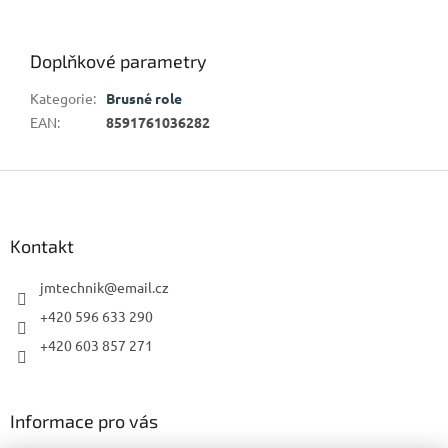
Doplňkové parametry
Kategorie
:
Brusné role
EAN
:
8591761036282
Z
á
p
a
Kontakt
t
í
jmtechnik
@
email.cz
+420 596 633 290
+420 603 857 271
Informace pro vás