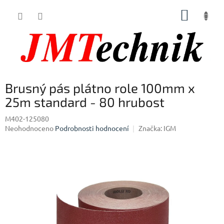
Přejít
NÁKUP
na
obsah
KOŠÍK
Brusný pás plátno role 100mm x
25m standard - 80 hrubost
M402-125080
Průměrné
Neohodnoceno
Podrobnosti hodnocení
Značka:
IGM
hodnocení
produktu
je
0,0
z
5
hvězdiček.