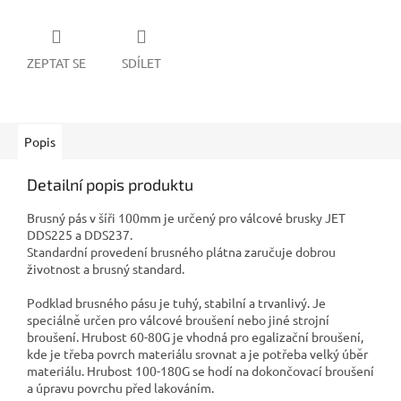
ZEPTAT SE
SDÍLET
Popis
Detailní popis produktu
Brusný pás v šíři 100mm je určený pro válcové brusky JET
DDS225 a DDS237.
Standardní provedení brusného plátna zaručuje dobrou
životnost a brusný standard.
Podklad brusného pásu je tuhý, stabilní a trvanlivý. Je
speciálně určen pro válcové broušení nebo jiné strojní
broušení. Hrubost 60-80G je vhodná pro egalizační broušení,
kde je třeba povrch materiálu srovnat a je potřeba velký úběr
materiálu. Hrubost 100-180G se hodí na dokončovací broušení
a úpravu povrchu před lakováním.