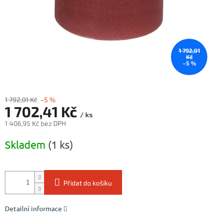
1 792,01
Kč
–5 %
1 792,01 Kč
–5 %
1 702,41 Kč
/ ks
1 406,95 Kč bez DPH
Měrná
Skladem
(1 ks)
cena:
Přidat do košíku
Detailní informace