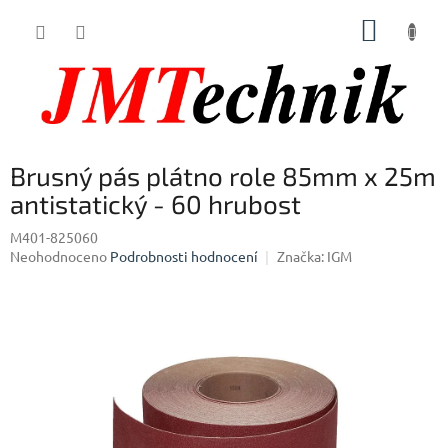
Přejít
NÁKUP
na
obsah
KOŠÍK
Brusný pás plátno role 85mm x 25m
antistatický - 60 hrubost
M401-825060
Průměrné
Neohodnoceno
Podrobnosti hodnocení
Značka:
IGM
hodnocení
produktu
je
0,0
z
5
hvězdiček.