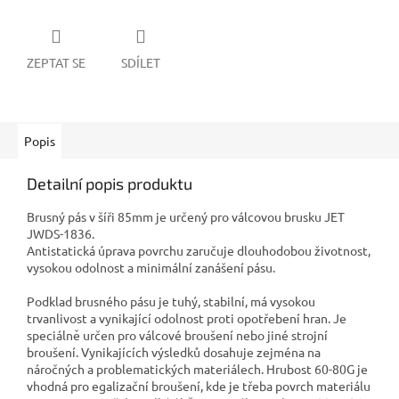
ZEPTAT SE
SDÍLET
Popis
Detailní popis produktu
Brusný pás v šíři 85mm je určený pro válcovou brusku JET
JWDS-1836.
Antistatická úprava povrchu zaručuje dlouhodobou životnost,
vysokou odolnost a minimální zanášení pásu.
Podklad brusného pásu je tuhý, stabilní, má vysokou
trvanlivost a vynikající odolnost proti opotřebení hran. Je
speciálně určen pro válcové broušení nebo jiné strojní
broušení. Vynikajících výsledků dosahuje zejména na
náročných a problematických materiálech. Hrubost 60-80G je
vhodná pro egalizační broušení, kde je třeba povrch materiálu