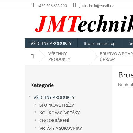
Přejít
+420 596 633 290
jmtechnik@email.cz
na
obsah
VŠECHNY PRODUKTY
Broušení nástrojů
Se
VŠECHNY
BRUSIVO A POV
Domů
PRODUKTY
ÚPRAVA
P
Brus
o
Přeskočit
s
Průměr
Kategorie
Neohod
kategorie
t
hodnoc
r
produkt
VŠECHNY PRODUKTY
a
je
STOPKOVÉ FRÉZY
n
0,0
z
KOLÍKOVACÍ VRTÁKY
n
5
í
CNC OBRÁBĚNÍ
hvězdič
p
VRTÁKY A SUKOVNÍKY