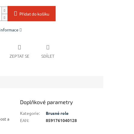
Přidat do košíku
 informace
ZEPTAT SE
SDÍLET
Doplňkové parametry
Kategorie
:
Brusné role
ost a
EAN
:
8591761040128