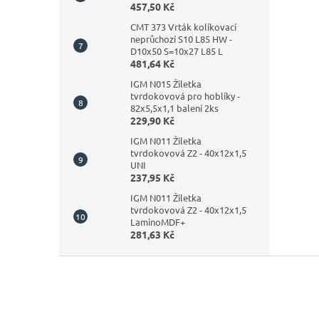
457,50 Kč
CMT 373 Vrták kolíkovací
neprůchozí S10 L85 HW -
D10x50 S=10x27 L85 L
481,64 Kč
IGM N015 Žiletka
tvrdokovová pro hoblíky -
82x5,5x1,1 balení 2ks
229,90 Kč
IGM N011 Žiletka
tvrdokovová Z2 - 40x12x1,5
UNI
237,95 Kč
IGM N011 Žiletka
tvrdokovová Z2 - 40x12x1,5
LaminoMDF+
281,63 Kč
Z
á
p
a