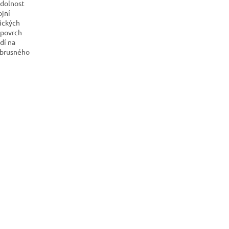
odolnost
ojní
ických
 povrch
dí na
 brusného