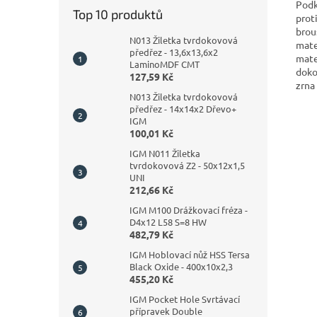
Podk
Top 10 produktů
prot
brou
N013 Žiletka tvrdokovová
mate
předřez - 13,6x13,6x2
mate
LaminoMDF CMT
doko
127,59 Kč
zrna
N013 Žiletka tvrdokovová
předřez - 14x14x2 Dřevo+
IGM
100,01 Kč
IGM N011 Žiletka
tvrdokovová Z2 - 50x12x1,5
UNI
212,66 Kč
IGM M100 Drážkovací fréza -
D4x12 L58 S=8 HW
482,79 Kč
IGM Hoblovací nůž HSS Tersa
Black Oxide - 400x10x2,3
455,20 Kč
IGM Pocket Hole Svrtávací
přípravek Double