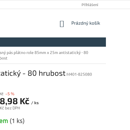
Přihlášení
NÁKUPNÍ
Prázdný košík
KOŠÍK
sný pás plátno role 85mm x 25m antistatický - 80
bost
atický - 80 hrubost
M401-825080
Kč
–5 %
98,98 Kč
/ ks
 Kč bez DPH
dem
(1 ks)