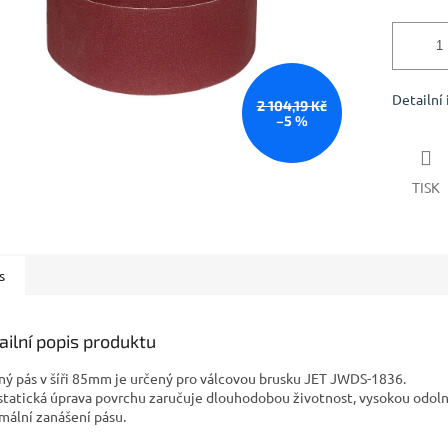
Detailní
2 104,19 Kč
–5 %
TISK
s
ailní popis produktu
ný pás v šíři 85mm je určený pro válcovou brusku JET JWDS-1836.
statická úprava povrchu zaručuje dlouhodobou životnost, vysokou odoln
mální zanášení pásu.