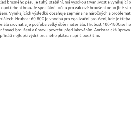
lad brusného pásu je tuhý, stabilní, má vysokou trvanlivost a vynikající 
i opotřebení hran. Je speciálně určen pro válcové broušení nebo jiné str
šení. Vynikajících výsledků dosahuje zejména na náročných a problemat
riálech. Hrubost 60-80G je vhodná pro egalizační broušení, kde je třeba
riálu srovnat a je potřeba velký úběr materiálu. Hrubost 100-180G se ho
nčovací broušení a úpravu povrchu před lakováním. Antistatická úprava
 přináší nejlepší výdrž brusného plátna napříč použitím.