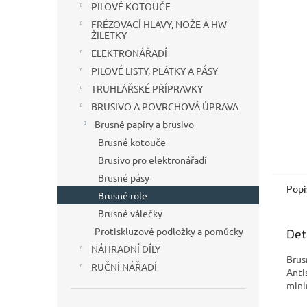
a
PILOVÉ KOTOUČE
n
FRÉZOVACÍ HLAVY, NOŽE A HW
e
ŽILETKY
l
ELEKTRONÁŘADÍ
PILOVÉ LISTY, PLÁTKY A PÁSY
TRUHLÁŘSKÉ PŘÍPRAVKY
BRUSIVO A POVRCHOVÁ ÚPRAVA
Brusné papíry a brusivo
Brusné kotouče
Brusivo pro elektronářadí
Brusné pásy
Popi
Brusné role
Brusné válečky
Protiskluzové podložky a pomůcky
Det
NÁHRADNÍ DÍLY
Brus
RUČNÍ NÁŘADÍ
Anti
mini