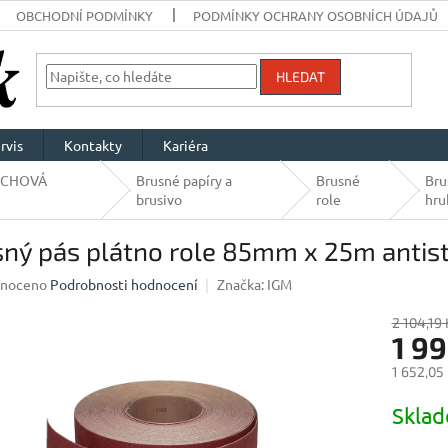
OBCHODNÍ PODMÍNKY
PODMÍNKY OCHRANY OSOBNÍCH ÚDAJŮ
HLEDAT
rvis
Kontakty
Kariéra
RCHOVÁ
Brusné papíry a
Brusné
Bru
brusivo
role
hru
ný pás plátno role 85mm x 25m antist
né
noceno
Podrobnosti hodnocení
Značka:
IGM
ení
u
2 104,19 
1 9
1 652,05
Měrná
Skla
ek.
cena: