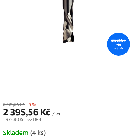
2 521,64
Kč
–5 %
2 521,64 Kč
–5 %
2 395,56 Kč
/ ks
1 979,80 Kč bez DPH
Měrná
Skladem
(4 ks)
cena: