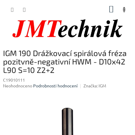
Přejít
NÁKUP
na
obsah
KOŠÍK
IGM 190 Drážkovací spirálová fréza
pozitvně-negativní HWM - D10x42
L90 S=10 Z2+2
C19010111
Průměrné
Neohodnoceno
Podrobnosti hodnocení
Značka:
IGM
hodnocení
produktu
je
0,0
z
5
hvězdiček.