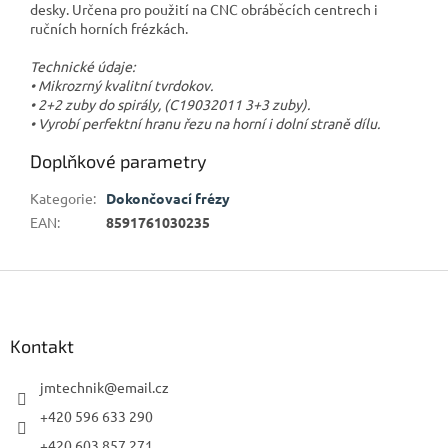
desky. Určena pro použití na CNC obráběcích centrech i
ručních horních frézkách.
Technické údaje:
• Mikrozrný kvalitní tvrdokov.
• 2+2 zuby do spirály, (C19032011 3+3 zuby).
• Vyrobí perfektní hranu řezu na horní i dolní straně dílu.
Doplňkové parametry
Kategorie
:
Dokončovací frézy
EAN
:
8591761030235
Z
á
p
a
Kontakt
t
í
jmtechnik
@
email.cz
+420 596 633 290
+420 603 857 271