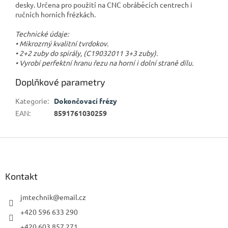
desky. Určena pro použití na CNC obráběcích centrech i
ručních horních frézkách.
Technické údaje:
• Mikrozrný kvalitní tvrdokov.
• 2+2 zuby do spirály, (C19032011 3+3 zuby).
• Vyrobí perfektní hranu řezu na horní i dolní straně dílu.
Doplňkové parametry
Kategorie
:
Dokončovací frézy
EAN
:
8591761030259
Z
á
p
a
Kontakt
t
í
jmtechnik
@
email.cz
+420 596 633 290
+420 603 857 271