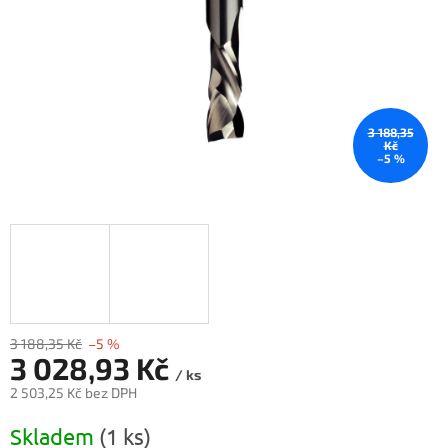
3 188,35
Kč
–5 %
3 188,35 Kč
–5 %
3 028,93 Kč
/ ks
2 503,25 Kč bez DPH
Měrná
Skladem
(1 ks)
cena: