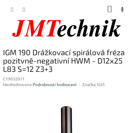
Přejít
NÁKUP
na
obsah
KOŠÍK
IGM 190 Drážkovací spirálová fréza
pozitvně-negativní HWM - D12x25
L83 S=12 Z3+3
C19032011
Průměrné
Neohodnoceno
Podrobnosti hodnocení
Značka:
IGM
hodnocení
produktu
je
0,0
z
5
hvězdiček.