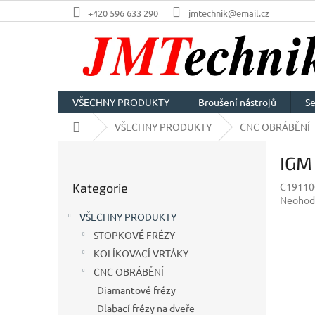
Přejít
+420 596 633 290
jmtechnik@email.cz
na
obsah
VŠECHNY PRODUKTY
Broušení nástrojů
Se
Domů
VŠECHNY PRODUKTY
CNC OBRÁBĚNÍ
P
IGM 
o
Přeskočit
s
Kategorie
C19110
kategorie
t
Průměr
Neohod
r
hodnoc
VŠECHNY PRODUKTY
a
produkt
STOPKOVÉ FRÉZY
n
je
0,0
KOLÍKOVACÍ VRTÁKY
n
z
í
CNC OBRÁBĚNÍ
5
p
Diamantové frézy
hvězdič
a
Dlabací frézy na dveře