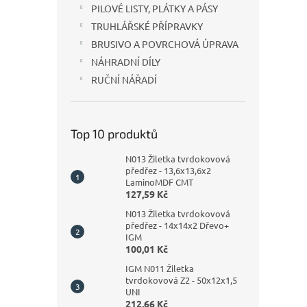
PILOVÉ LISTY, PLÁTKY A PÁSY
TRUHLÁŘSKÉ PŘÍPRAVKY
BRUSIVO A POVRCHOVÁ ÚPRAVA
NÁHRADNÍ DÍLY
RUČNÍ NÁŘADÍ
Top 10 produktů
N013 Žiletka tvrdokovová
předřez - 13,6x13,6x2
LaminoMDF CMT
127,59 Kč
N013 Žiletka tvrdokovová
předřez - 14x14x2 Dřevo+
IGM
100,01 Kč
IGM N011 Žiletka
tvrdokovová Z2 - 50x12x1,5
UNI
212,66 Kč