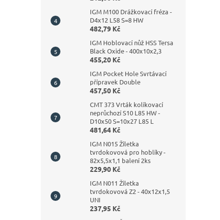
IGM M100 Drážkovací fréza -
D4x12 L58 S=8 HW
482,79 Kč
IGM Hoblovací nůž HSS Tersa
Black Oxide - 400x10x2,3
455,20 Kč
IGM Pocket Hole Svrtávací
přípravek Double
457,50 Kč
CMT 373 Vrták kolíkovací
neprůchozí S10 L85 HW -
D10x50 S=10x27 L85 L
481,64 Kč
IGM N015 Žiletka
tvrdokovová pro hoblíky -
82x5,5x1,1 balení 2ks
229,90 Kč
IGM N011 Žiletka
tvrdokovová Z2 - 40x12x1,5
UNI
237,95 Kč