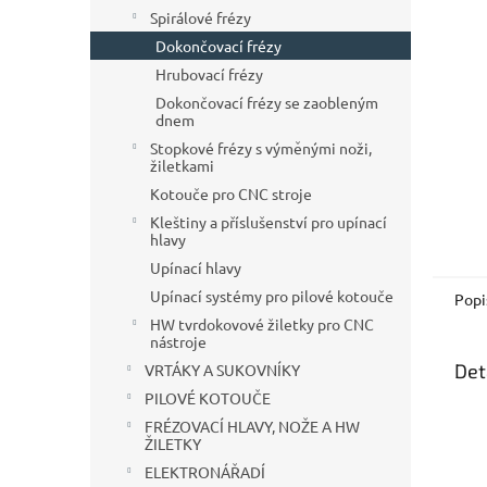
n
Spirálové frézy
e
Dokončovací frézy
l
Hrubovací frézy
Dokončovací frézy se zaobleným
dnem
Stopkové frézy s výměnými noži,
žiletkami
Kotouče pro CNC stroje
Kleštiny a příslušenství pro upínací
hlavy
Upínací hlavy
Upínací systémy pro pilové kotouče
Popi
HW tvrdokovové žiletky pro CNC
nástroje
Det
VRTÁKY A SUKOVNÍKY
PILOVÉ KOTOUČE
FRÉZOVACÍ HLAVY, NOŽE A HW
ŽILETKY
ELEKTRONÁŘADÍ