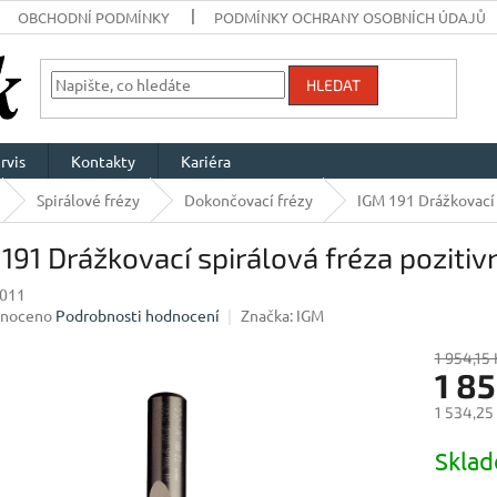
OBCHODNÍ PODMÍNKY
PODMÍNKY OCHRANY OSOBNÍCH ÚDAJŮ
HLEDAT
rvis
Kontakty
Kariéra
Spirálové frézy
Dokončovací frézy
IGM 191 Drážkovací 
191 Drážkovací spirálová fréza pozit
011
né
noceno
Podrobnosti hodnocení
Značka:
IGM
ení
u
1 954,15 
1 8
1 534,25
Měrná
Skla
ek.
cena: