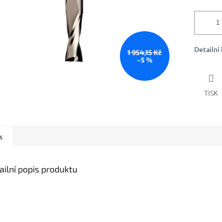
Detailní
1 954,15 Kč
–5 %
TISK
s
ailní popis produktu