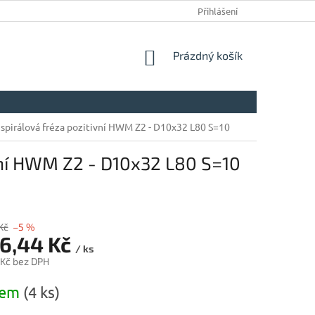
Přihlášení
NÁKUPNÍ
Prázdný košík
KOŠÍK
spirálová fréza pozitivní HWM Z2 - D10x32 L80 S=10
ivní HWM Z2 - D10x32 L80 S=10
Kč
–5 %
56,44 Kč
/ ks
 Kč bez DPH
dem
(4 ks)