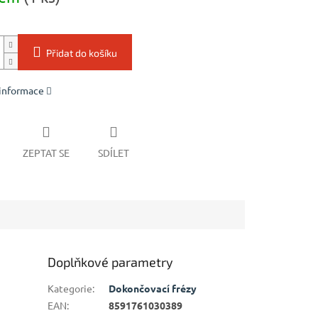
Přidat do košíku
 informace
ZEPTAT SE
SDÍLET
Doplňkové parametry
Kategorie
:
Dokončovací frézy
EAN
:
8591761030389