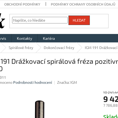
OBCHODNÍ PODMÍNKY
PODMÍNKY OCHRANY OSOBNÍCH ÚDAJŮ
HLEDAT
rvis
Kontakty
Kariéra
Spirálové frézy
Dokončovací frézy
IGM 191 Drážkovací 
191 Drážkovací spirálová fréza pozit
0
011
né
noceno
Podrobnosti hodnocení
Značka:
IGM
ení
u
10 241,4
9 4
7 786,88
Měrná
Skla
ek.
cena: