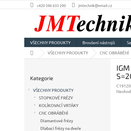
Přejít
+420 596 633 290
jmtechnik@email.cz
na
obsah
VŠECHNY PRODUKTY
Broušení nástrojů
Se
Domů
VŠECHNY PRODUKTY
CNC OBRÁBĚNÍ
P
IGM 
o
Přeskočit
s
S=2
Kategorie
kategorie
t
C19120
r
VŠECHNY PRODUKTY
Průměr
Neohod
a
hodnoc
STOPKOVÉ FRÉZY
n
produkt
KOLÍKOVACÍ VRTÁKY
n
je
í
CNC OBRÁBĚNÍ
0,0
p
z
Diamantové frézy
5
a
Dlabací frézy na dveře
hvězdič