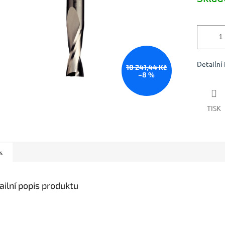
Detailní
10 241,44 Kč
–8 %
TISK
s
ailní popis produktu