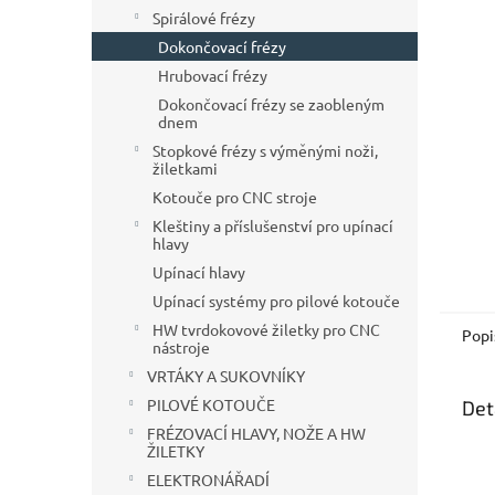
n
Spirálové frézy
e
Dokončovací frézy
l
Hrubovací frézy
Dokončovací frézy se zaobleným
dnem
Stopkové frézy s výměnými noži,
žiletkami
Kotouče pro CNC stroje
Kleštiny a příslušenství pro upínací
hlavy
Upínací hlavy
Upínací systémy pro pilové kotouče
HW tvrdokovové žiletky pro CNC
Popi
nástroje
VRTÁKY A SUKOVNÍKY
PILOVÉ KOTOUČE
Det
FRÉZOVACÍ HLAVY, NOŽE A HW
ŽILETKY
ELEKTRONÁŘADÍ