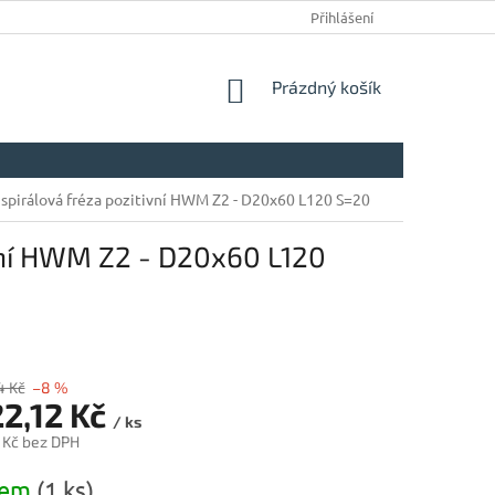
Přihlášení
NÁKUPNÍ
Prázdný košík
KOŠÍK
spirálová fréza pozitivní HWM Z2 - D20x60 L120 S=20
ivní HWM Z2 - D20x60 L120
4 Kč
–8 %
22,12 Kč
/ ks
 Kč bez DPH
dem
(1 ks)