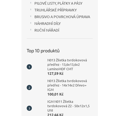
PILOVÉ LISTY, PLÁTKY A PÁSY
TRUHLÁŘSKÉ PŘÍPRAVKY
BRUSIVO A POVRCHOVÁ ÚPRAVA
NÁHRADNÍ DÍLY
RUČNÍ NÁŘADÍ
Top 10 produktů
N013 Žiletka tvrdokovová
předřez - 13,6x13,6x2
LaminoMDF CMT
127,59 Kč
N013 Žiletka tvrdokovová
předřez - 14x14x2 Dřevo+
IGM
100,01 Kč
IGM N011 Žiletka
tvrdokovová Z2 - 50x12x1,5
UNI
212,66 Kč