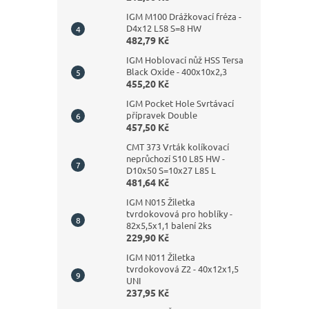
IGM M100 Drážkovací fréza -
D4x12 L58 S=8 HW
482,79 Kč
IGM Hoblovací nůž HSS Tersa
Black Oxide - 400x10x2,3
455,20 Kč
IGM Pocket Hole Svrtávací
přípravek Double
457,50 Kč
CMT 373 Vrták kolíkovací
neprůchozí S10 L85 HW -
D10x50 S=10x27 L85 L
481,64 Kč
IGM N015 Žiletka
tvrdokovová pro hoblíky -
82x5,5x1,1 balení 2ks
229,90 Kč
IGM N011 Žiletka
tvrdokovová Z2 - 40x12x1,5
UNI
237,95 Kč