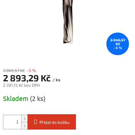
3 045,57
Kč
–5 %
3 045,57 Kč
–5 %
2 893,29 Kč
/ ks
2 391,15 Kč bez DPH
Měrná
Skladem
(2 ks)
cena:
Přidat do košíku