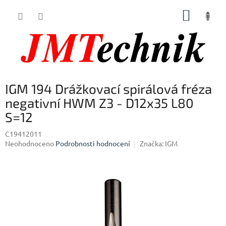
Přejít
NÁKUP
na
obsah
KOŠÍK
IGM 194 Drážkovací spirálová fréza
negativní HWM Z3 - D12x35 L80
S=12
C19412011
Průměrné
Neohodnoceno
Podrobnosti hodnocení
Značka:
IGM
hodnocení
produktu
je
0,0
z
5
hvězdiček.