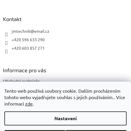
á
p
a
Kontakt
t
í
jmtechnik
@
email.cz
+420 596 633 290
+420 603 857 271
Informace pro vás
Obchodní podmínky
Podmínky ochrany osobních údajů
Tento web používá soubory cookie. Dalším procházením
tohoto webu vyjadřujete souhlas s jejich používáním.. Více
informací
zde
.
Vytvořil Shoptet
Nastavení