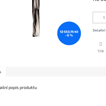
Detailní
12 553,75 Kč
–8 %
TISK
s
ailní popis produktu