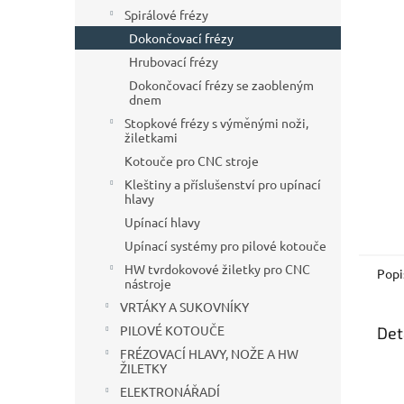
n
Spirálové frézy
e
Dokončovací frézy
l
Hrubovací frézy
Dokončovací frézy se zaobleným
dnem
Stopkové frézy s výměnými noži,
žiletkami
Kotouče pro CNC stroje
Kleštiny a příslušenství pro upínací
hlavy
Upínací hlavy
Upínací systémy pro pilové kotouče
HW tvrdokovové žiletky pro CNC
Popi
nástroje
VRTÁKY A SUKOVNÍKY
PILOVÉ KOTOUČE
Det
FRÉZOVACÍ HLAVY, NOŽE A HW
ŽILETKY
ELEKTRONÁŘADÍ