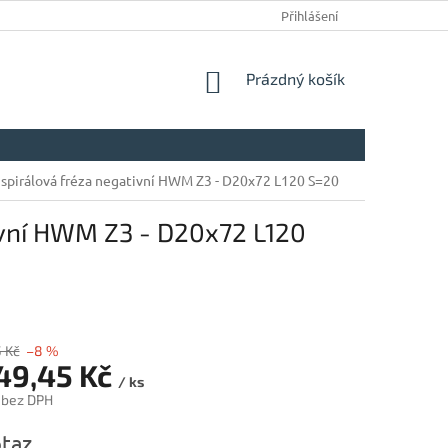
Přihlášení
NÁKUPNÍ
Prázdný košík
KOŠÍK
 spirálová fréza negativní HWM Z3 - D20x72 L120 S=20
ivní HWM Z3 - D20x72 L120
5 Kč
–8 %
549,45 Kč
/ ks
 bez DPH
taz