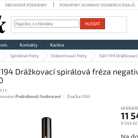
OBCHODNÍ PODMÍNKY
PODMÍNKY OCHRANY OSOBNÍCH ÚDAJŮ
HLEDAT
rvis
Kontakty
Kariéra
Spirálové frézy
Dokončovací frézy
IGM 194 Drážkovací
194 Drážkovací spirálová fréza negat
0
111
né
noceno
Podrobnosti hodnocení
Značka:
IGM
ení
u
12 553,7
11 
9 545 Kč
Měrná
Na do
ek.
cena: