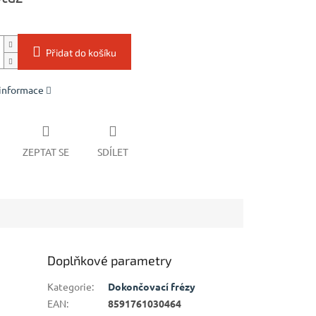
Přidat do košíku
 informace
ZEPTAT SE
SDÍLET
Doplňkové parametry
Kategorie
:
Dokončovací frézy
EAN
:
8591761030464