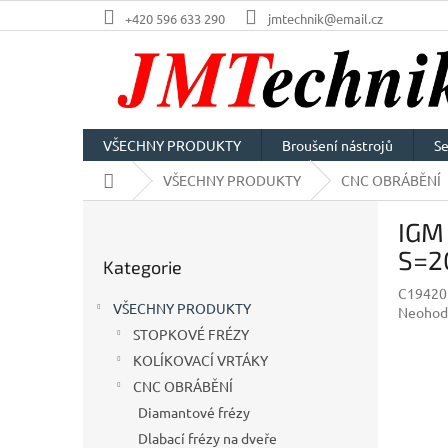
Přejít
+420 596 633 290
jmtechnik@email.cz
na
obsah
VŠECHNY PRODUKTY
Broušení nástrojů
Se
Domů
VŠECHNY PRODUKTY
CNC OBRÁBĚNÍ
P
IGM 
o
Přeskočit
s
S=2
Kategorie
kategorie
t
C19420
r
VŠECHNY PRODUKTY
Průměr
Neohod
a
hodnoc
STOPKOVÉ FRÉZY
n
produkt
KOLÍKOVACÍ VRTÁKY
n
je
í
CNC OBRÁBĚNÍ
0,0
p
z
Diamantové frézy
5
a
Dlabací frézy na dveře
hvězdič