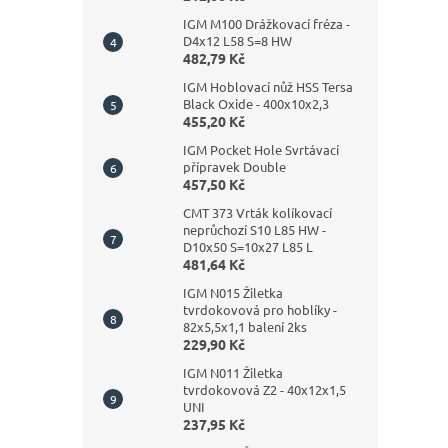
IGM M100 Drážkovací fréza -
D4x12 L58 S=8 HW
482,79 Kč
IGM Hoblovací nůž HSS Tersa
Black Oxide - 400x10x2,3
455,20 Kč
IGM Pocket Hole Svrtávací
přípravek Double
457,50 Kč
CMT 373 Vrták kolíkovací
neprůchozí S10 L85 HW -
D10x50 S=10x27 L85 L
481,64 Kč
IGM N015 Žiletka
tvrdokovová pro hoblíky -
82x5,5x1,1 balení 2ks
229,90 Kč
IGM N011 Žiletka
tvrdokovová Z2 - 40x12x1,5
UNI
237,95 Kč