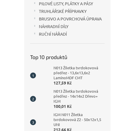
PILOVÉ LISTY, PLÁTKY A PÁSY
TRUHLÁŘSKÉ PŘÍPRAVKY
BRUSIVO A POVRCHOVÁ ÚPRAVA
NÁHRADNÍ DÍLY
RUČNÍ NÁŘADÍ
Top 10 produktů
N013 Žiletka tvrdokovová
předřez - 13,6x13,6x2
LaminoMDF CMT
127,59 Kč
N013 Žiletka tvrdokovová
předřez - 14x14x2 Dřevo+
IGM
100,01 Kč
IGM N011 Žiletka
tvrdokovová Z2 - 50x12x1,5
UNI
212,66 Kč