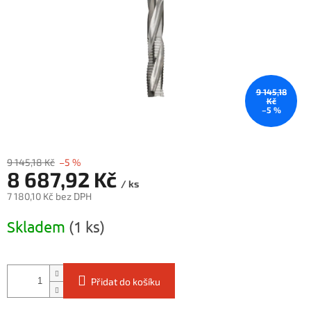
9 145,18
Kč
–5 %
9 145,18 Kč
–5 %
8 687,92 Kč
/ ks
7 180,10 Kč bez DPH
Měrná
Skladem
(1 ks)
cena:
Přidat do košíku