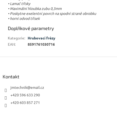
• Lamač třísky
• Maximální hloubka zubu 0,3mm
• Poskytne exelentní povrch na spodní straně obrobku
• horní odvod třísek
Doplňkové parametry
Kategorie
:
Hrubovací frézy
EAN
:
8591761030716
Z
á
p
a
Kontakt
t
í
jmtechnik
@
email.cz
+420 596 633 290
+420 603 857 271