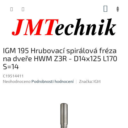
Přejít
NÁKUP
na
obsah
KOŠÍK
IGM 195 Hrubovací spirálová fréza
na dveře HWM Z3R - D14x125 L170
S=14
C19514411
Průměrné
Neohodnoceno
Podrobnosti hodnocení
Značka:
IGM
hodnocení
produktu
je
0,0
z
5
hvězdiček.