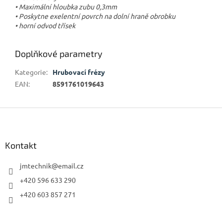
• Maximální hloubka zubu 0,3mm
• Poskytne exelentní povrch na dolní hraně obrobku
• horní odvod třísek
Doplňkové parametry
Kategorie
:
Hrubovací frézy
EAN
:
8591761019643
Z
á
p
a
Kontakt
t
í
jmtechnik
@
email.cz
+420 596 633 290
+420 603 857 271