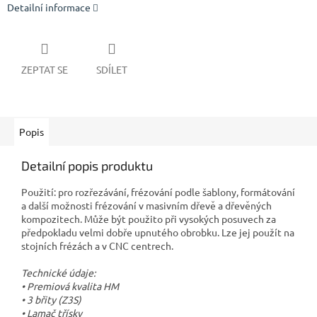
Detailní informace
ZEPTAT SE
SDÍLET
Popis
Detailní popis produktu
Použití: pro rozřezávání, frézování podle šablony, formátování
a další možnosti frézování v masivním dřevě a dřevěných
kompozitech. Může být použito při vysokých posuvech za
předpokladu velmi dobře upnutého obrobku. Lze jej použít na
stojních frézách a v CNC centrech.
Technické údaje:
• Premiová kvalita HM
• 3 břity (Z3S)
• Lamač třísky