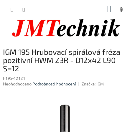
Přejít
NÁKUP
na
obsah
KOŠÍK
IGM 195 Hrubovací spirálová fréza
pozitivní HWM Z3R - D12x42 L90
S=12
F195-12121
Průměrné
Neohodnoceno
Podrobnosti hodnocení
Značka:
IGM
hodnocení
produktu
je
0,0
z
5
hvězdiček.