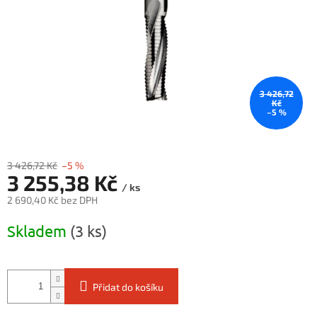
3 426,72
Kč
–5 %
3 426,72 Kč
–5 %
3 255,38 Kč
/ ks
2 690,40 Kč bez DPH
Měrná
Skladem
(3 ks)
cena:
Přidat do košíku