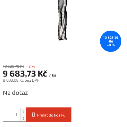
10 525,79
Kč
–8 %
10 525,79 Kč
–8 %
9 683,73 Kč
/ ks
8 003,08 Kč bez DPH
Měrná
Na dotaz
cena:
Přidat do košíku