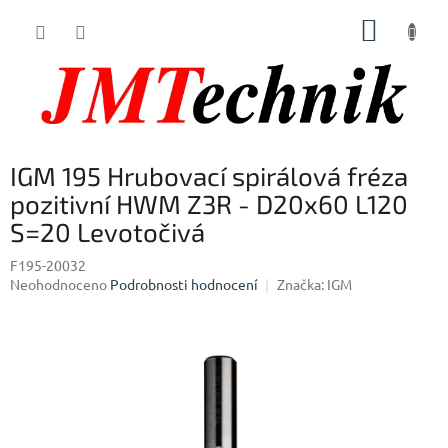
Přejít
NÁKUP
na
obsah
KOŠÍK
IGM 195 Hrubovací spirálová fréza
pozitivní HWM Z3R - D20x60 L120
S=20 Levotočivá
F195-20032
Průměrné
Neohodnoceno
Podrobnosti hodnocení
Značka:
IGM
hodnocení
produktu
je
0,0
z
5
hvězdiček.