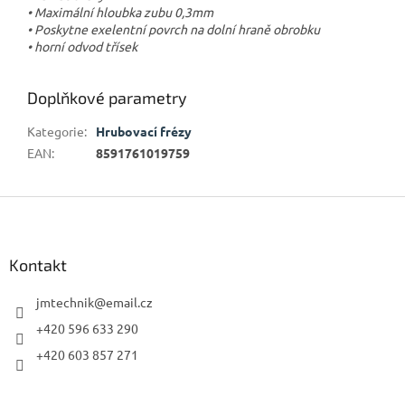
• Maximální hloubka zubu 0,3mm
• Poskytne exelentní povrch na dolní hraně obrobku
• horní odvod třísek
Doplňkové parametry
Kategorie
:
Hrubovací frézy
EAN
:
8591761019759
Z
á
p
a
Kontakt
t
í
jmtechnik
@
email.cz
+420 596 633 290
+420 603 857 271