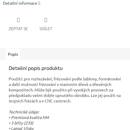
Detailní informace
ZEPTAT SE
SDÍLET
Popis
Detailní popis produktu
Použití: pro rozřezávání, frézování podle šablony, formátování
a další možnosti frézování v masivním dřevě a dřevěných
kompozitech. Může být použito při vysokých posuvech za
předpokladu velmi dobře upnutého obrobku. Lze jej použít na
stojních frézách a v CNC centrech.
Technické údaje:
• Premiová kvalita HM
• 3 břity (Z3S)
• Lamač třísky