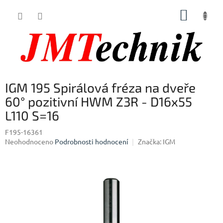
Přejít
NÁKUP
na
obsah
KOŠÍK
IGM 195 Spirálová fréza na dveře
60° pozitivní HWM Z3R - D16x55
L110 S=16
F195-16361
Průměrné
Neohodnoceno
Podrobnosti hodnocení
Značka:
IGM
hodnocení
produktu
je
0,0
z
5
hvězdiček.