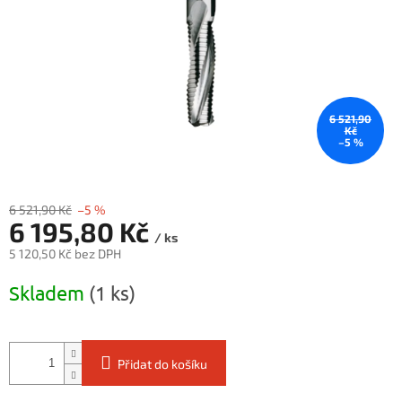
6 521,90
Kč
–5 %
6 521,90 Kč
–5 %
6 195,80 Kč
/ ks
5 120,50 Kč bez DPH
Měrná
Skladem
(1 ks)
cena:
Přidat do košíku