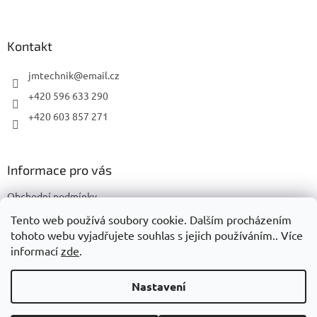
á
p
a
Kontakt
t
í
jmtechnik
@
email.cz
+420 596 633 290
+420 603 857 271
Informace pro vás
Obchodní podmínky
Podmínky ochrany osobních údajů
Tento web používá soubory cookie. Dalším procházením
tohoto webu vyjadřujete souhlas s jejich používáním.. Více
informací
zde
.
Vytvořil Shoptet
Nastavení