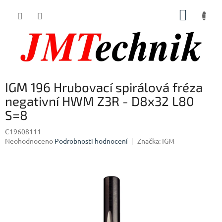
Přejít
NÁKUP
na
obsah
KOŠÍK
IGM 196 Hrubovací spirálová fréza
negativní HWM Z3R - D8x32 L80
S=8
C19608111
Průměrné
Neohodnoceno
Podrobnosti hodnocení
Značka:
IGM
hodnocení
produktu
je
0,0
z
5
hvězdiček.