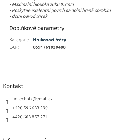
• Maximální hloubka zubu 0,3mm
• Poskytne exelentní povrch na dolní hraně obrobku
• dolní odvod třísek
Doplňkové parametry
Kategorie
:
Hrubovací frézy
EAN
:
8591761030488
Z
á
p
a
Kontakt
t
í
jmtechnik
@
email.cz
+420 596 633 290
+420 603 857 271