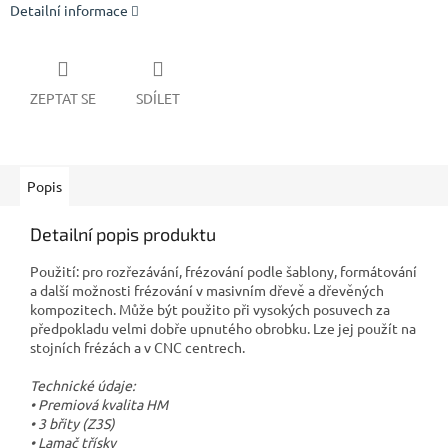
Detailní informace
ZEPTAT SE
SDÍLET
Popis
Detailní popis produktu
Použití: pro rozřezávání, frézování podle šablony, formátování
a další možnosti frézování v masivním dřevě a dřevěných
kompozitech. Může být použito při vysokých posuvech za
předpokladu velmi dobře upnutého obrobku. Lze jej použít na
stojních frézách a v CNC centrech.
Technické údaje:
• Premiová kvalita HM
• 3 břity (Z3S)
• Lamač třísky