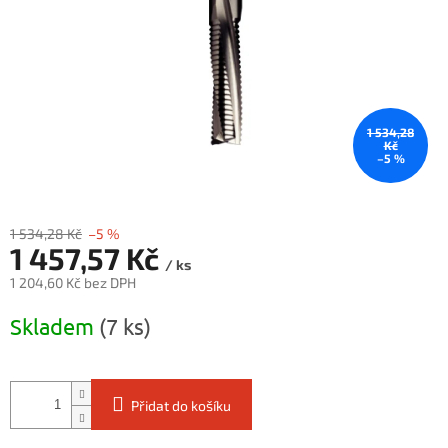
1 534,28
Kč
–5 %
1 534,28 Kč
–5 %
1 457,57 Kč
/ ks
1 204,60 Kč bez DPH
Měrná
Skladem
(7 ks)
cena:
Přidat do košíku