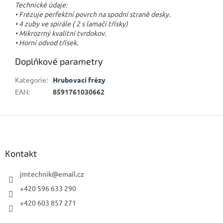
Technické údaje:
• Frézuje perfektní povrch na spodní straně desky.
• 4 zuby ve spirále ( 2 s lamači třísky)
• Mikrozrný kvalitní tvrdokov.
• Horní odvod třísek.
Doplňkové parametry
Kategorie
:
Hrubovací frézy
EAN
:
8591761030662
Z
á
p
a
Kontakt
t
í
jmtechnik
@
email.cz
+420 596 633 290
+420 603 857 271