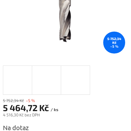
5 752,34
Kč
–5 %
5 752,34 Kč
–5 %
5 464,72 Kč
/ ks
4 516,30 Kč bez DPH
Měrná
Na dotaz
cena: