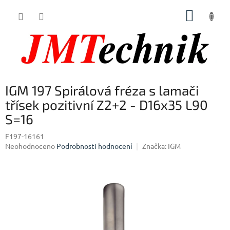
Přejít
NÁKUP
na
obsah
KOŠÍK
IGM 197 Spirálová fréza s lamači
třísek pozitivní Z2+2 - D16x35 L90
S=16
F197-16161
Průměrné
Neohodnoceno
Podrobnosti hodnocení
Značka:
IGM
hodnocení
produktu
je
0,0
z
5
hvězdiček.