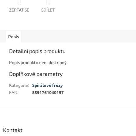
ZEPTAT SE
SDÍLET
Popis
Detailní popis produktu
Popis produktu není dostupný
Doplňkové parametry
Kategorie
:
Spirálové frézy
EAN
:
8591761040197
Z
á
p
a
Kontakt