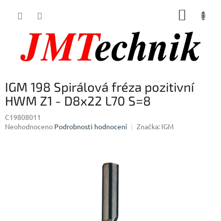
Přejít
NÁKUP
na
obsah
KOŠÍK
IGM 198 Spirálová fréza pozitivní
HWM Z1 - D8x22 L70 S=8
C19808011
Průměrné
Neohodnoceno
Podrobnosti hodnocení
Značka:
IGM
hodnocení
produktu
je
0,0
z
5
hvězdiček.