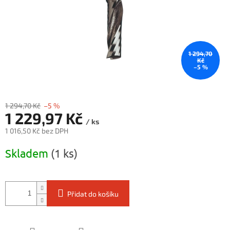
1 294,70
Kč
–5 %
1 294,70 Kč
–5 %
1 229,97 Kč
/ ks
1 016,50 Kč bez DPH
Měrná
Skladem
(1 ks)
cena:
Přidat do košíku