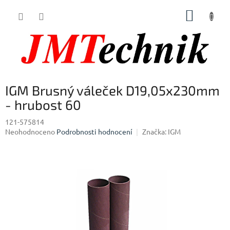
Přejít
NÁKUP
na
obsah
KOŠÍK
IGM Brusný váleček D19,05x230mm
- hrubost 60
121-575814
Průměrné
Neohodnoceno
Podrobnosti hodnocení
Značka:
IGM
hodnocení
produktu
je
0,0
z
5
hvězdiček.