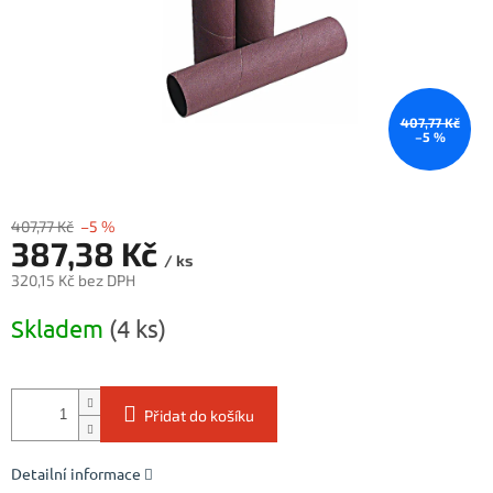
407,77 Kč
–5 %
407,77 Kč
–5 %
387,38 Kč
/ ks
320,15 Kč bez DPH
Měrná
Skladem
(4 ks)
cena:
Přidat do košíku
Detailní informace