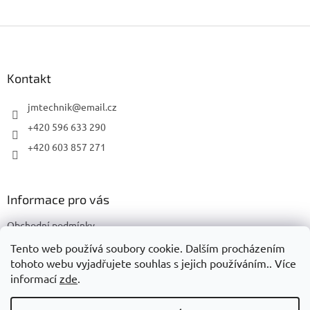
Z
á
p
a
Kontakt
t
í
jmtechnik
@
email.cz
+420 596 633 290
+420 603 857 271
Informace pro vás
Obchodní podmínky
Podmínky ochrany osobních údajů
Tento web používá soubory cookie. Dalším procházením
tohoto webu vyjadřujete souhlas s jejich používáním.. Více
informací
zde
.
Vytvořil Shoptet