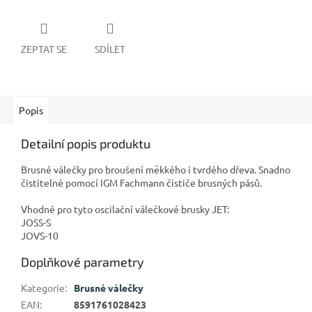
ZEPTAT SE
SDÍLET
Popis
Detailní popis produktu
Brusné válečky pro broušení měkkého i tvrdého dřeva. Snadno
čistitelné pomocí IGM Fachmann čističe brusných pásů.
Vhodné pro tyto oscilační válečkové brusky JET:
JOSS-S
JOVS-10
Doplňkové parametry
Kategorie
:
Brusné válečky
EAN
:
8591761028423