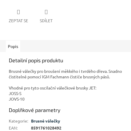
ZEPTAT SE
SDÍLET
Popis
Detailní popis produktu
Brusné válečky pro broušení měkkého i tvrdého dřeva. Snadno
čistitelné pomocí IGM Fachmann čističe brusných pásů.
Vhodné pro tyto oscilační válečkové brusky JET:
JOSS-S
JOVS-10
Doplňkové parametry
Kategorie
:
Brusné válečky
EAN
:
8591761028492