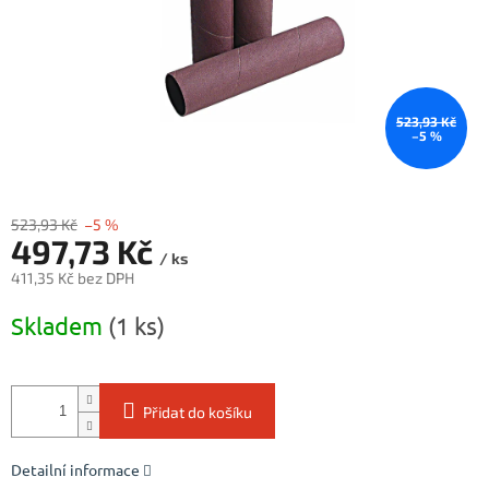
523,93 Kč
–5 %
523,93 Kč
–5 %
497,73 Kč
/ ks
411,35 Kč bez DPH
Měrná
Skladem
(1 ks)
cena:
Přidat do košíku
Detailní informace