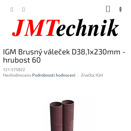
Přejít
NÁKUP
na
obsah
KOŠÍK
IGM Brusný váleček D38,1x230mm -
hrubost 60
121-575822
Průměrné
Neohodnoceno
Podrobnosti hodnocení
Značka:
IGM
hodnocení
produktu
je
0,0
z
5
hvězdiček.