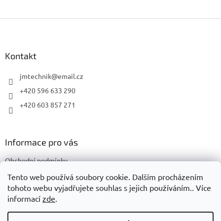
Z
á
p
a
Kontakt
t
í
jmtechnik
@
email.cz
+420 596 633 290
+420 603 857 271
Informace pro vás
Obchodní podmínky
Podmínky ochrany osobních údajů
Tento web používá soubory cookie. Dalším procházením
tohoto webu vyjadřujete souhlas s jejich používáním.. Více
informací
zde
.
Vytvořil Shoptet