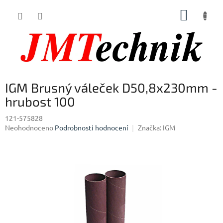
Přejít
NÁKUP
na
obsah
KOŠÍK
IGM Brusný váleček D50,8x230mm -
hrubost 100
121-575828
Průměrné
Neohodnoceno
Podrobnosti hodnocení
Značka:
IGM
hodnocení
produktu
je
0,0
z
5
hvězdiček.