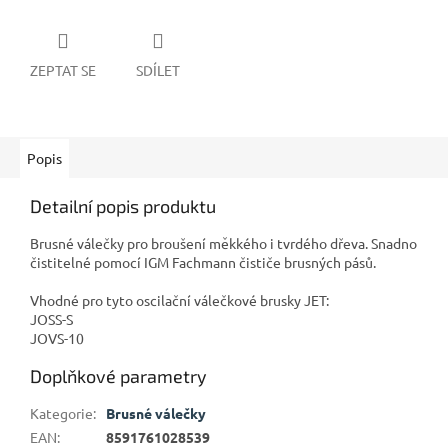
ZEPTAT SE
SDÍLET
Popis
Detailní popis produktu
Brusné válečky pro broušení měkkého i tvrdého dřeva. Snadno
čistitelné pomocí IGM Fachmann čističe brusných pásů.
Vhodné pro tyto oscilační válečkové brusky JET:
JOSS-S
JOVS-10
Doplňkové parametry
Kategorie
:
Brusné válečky
EAN
:
8591761028539