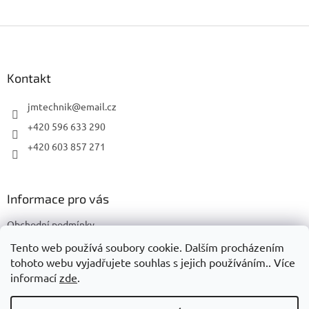
Z
á
p
a
Kontakt
t
í
jmtechnik
@
email.cz
+420 596 633 290
+420 603 857 271
Informace pro vás
Obchodní podmínky
Podmínky ochrany osobních údajů
Tento web používá soubory cookie. Dalším procházením
tohoto webu vyjadřujete souhlas s jejich používáním.. Více
informací
zde
.
Vytvořil Shoptet