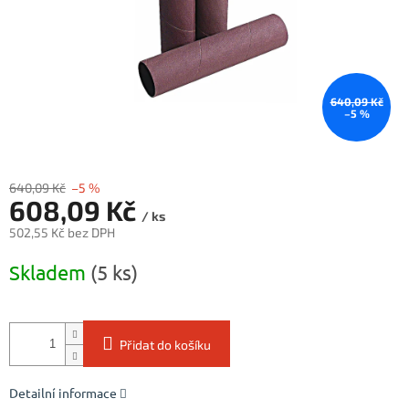
640,09 Kč
–5 %
640,09 Kč
–5 %
608,09 Kč
/ ks
502,55 Kč bez DPH
Měrná
Skladem
(5 ks)
cena:
Přidat do košíku
Detailní informace