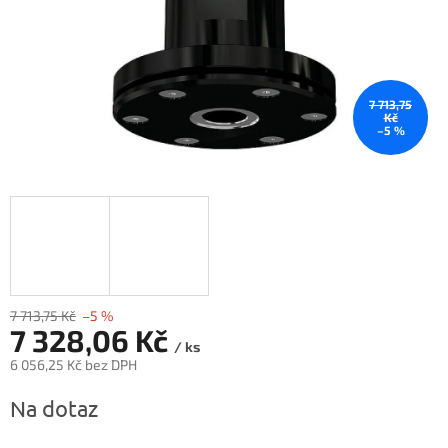
7 713,75
Kč
–5 %
7 713,75 Kč
–5 %
7 328,06 Kč
/ ks
6 056,25 Kč bez DPH
Měrná
Na dotaz
cena: