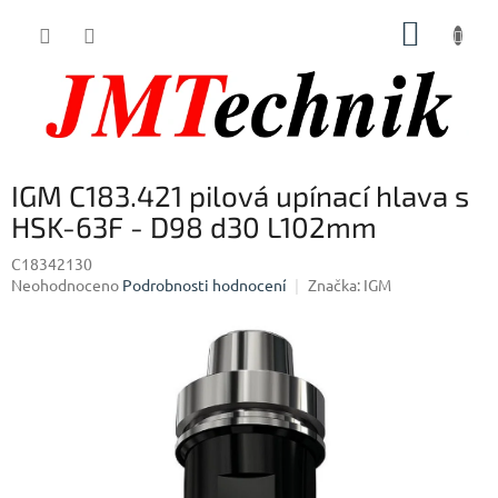
Přejít
NÁKUP
na
obsah
KOŠÍK
IGM C183.421 pilová upínací hlava s
HSK-63F - D98 d30 L102mm
C18342130
Průměrné
Neohodnoceno
Podrobnosti hodnocení
Značka:
IGM
hodnocení
produktu
je
0,0
z
5
hvězdiček.