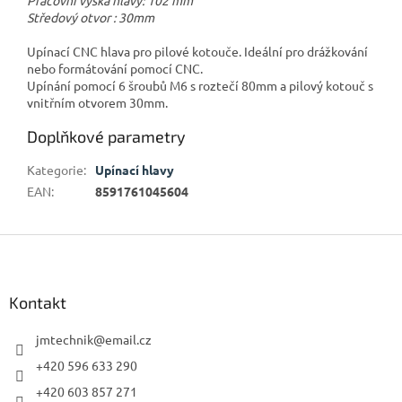
Středový otvor : 30mm
Upínací CNC hlava pro pilové kotouče. Ideální pro drážkování
nebo formátování pomocí CNC.
Upínání pomocí 6 šroubů M6 s roztečí 80mm a pilový kotouč s
vnitřním otvorem 30mm.
Doplňkové parametry
Kategorie
:
Upínací hlavy
EAN
:
8591761045604
Z
á
p
a
Kontakt
t
í
jmtechnik
@
email.cz
+420 596 633 290
+420 603 857 271