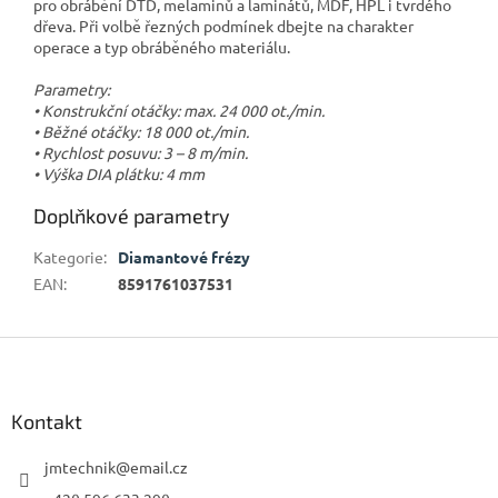
pro obrábění DTD, melaminů a laminátů, MDF, HPL i tvrdého
dřeva. Při volbě řezných podmínek dbejte na charakter
operace a typ obráběného materiálu.
Parametry:
• Konstrukční otáčky: max. 24 000 ot./min.
• Běžné otáčky: 18 000 ot./min.
• Rychlost posuvu: 3 – 8 m/min.
• Výška DIA plátku: 4 mm
Doplňkové parametry
Kategorie
:
Diamantové frézy
EAN
:
8591761037531
Z
á
p
a
Kontakt
t
í
jmtechnik
@
email.cz