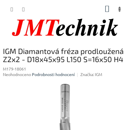
Přejít
NÁKUP
na
obsah
KOŠÍK
IGM Diamantová fréza prodloužená
Z2x2 - D18x45x95 L150 S=16x50 H4
M179-18061
Průměrné
Neohodnoceno
Podrobnosti hodnocení
Značka:
IGM
hodnocení
produktu
je
0,0
z
5
hvězdiček.