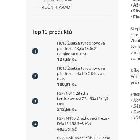
• Až
RUČNÍ NÁŘADÍ
• 50
• Fi
Stop
Top 10 produktů
stro
Živo
N013 Žiletka tvrdokovová
tvrd
předřez - 13,6x13,6x2
v ma
LaminoMDF CMT
volb
127,59 Kč
N013 Žiletka tvrdokovová
Díky
předřez - 14x14x2 Dřevo+
Větš
IGM
pro 
100,01 Kč
IGM N011 Žiletka
Para
tvrdokovová Z2 - 50x12x1,5
• Ko
UNI
• Bě
212,66 Kč
• Ry
• Vý
IGM M100 Drážkovací fréza -
D4x12 L58 S=8 HW
482,79 Kč
IGM Hoblovací nůž HSS Tersa