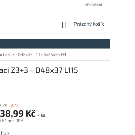
Přihlášení
NÁKUPNÍ
Prázdný košík
KOŠÍK
vací Z3+3 - D48x37 L115 S=25x55 H4
ací Z3+3 - D48x37 L115
8 Kč
–8 %
038,99 Kč
/ ks
6 Kč bez DPH
taz