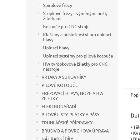
n
Spirálové frézy
e
Stopkové frézy s výměnými noži,
l
žiletkami
Kotouče pro CNC stroje
Kleštiny a příslušenství pro upínací
hlavy
Upínací hlavy
Upínací systémy pro pilové kotouče
HW tvrdokovové žiletky pro CNC
nástroje
VRTÁKY A SUKOVNÍKY
PILOVÉ KOTOUČE
FRÉZOVACÍ HLAVY, NOŽE A HW
Popi
ŽILETKY
ELEKTRONÁŘADÍ
PILOVÉ LISTY, PLÁTKY A PÁSY
Det
TRUHLÁŘSKÉ PŘÍPRAVKY
• Tě
BRUSIVO A POVRCHOVÁ ÚPRAVA
• Kv
• Di
NÁHRADNÍ DÍLY