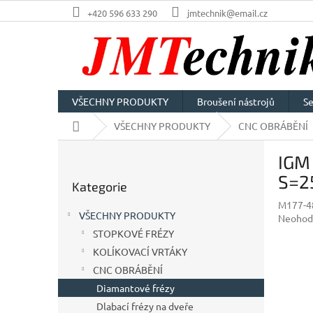
Přejít
+420 596 633 290
jmtechnik@email.cz
na
obsah
VŠECHNY PRODUKTY
Broušení nástrojů
Se
Domů
VŠECHNY PRODUKTY
CNC OBRÁBĚNÍ
P
IGM 
o
Přeskočit
s
S=2
Kategorie
kategorie
t
M177-4
r
VŠECHNY PRODUKTY
Průměr
Neohod
a
hodnoc
STOPKOVÉ FRÉZY
n
produkt
KOLÍKOVACÍ VRTÁKY
n
je
í
CNC OBRÁBĚNÍ
0,0
p
z
Diamantové frézy
5
a
Dlabací frézy na dveře
hvězdič