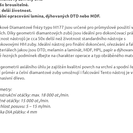
 6x brousitelné.
x delší životnost.
nální opracování lamina, dýhovaných DTD nebo MDF.
kové Diamantové frézy typu M177 jsou určené pro průmyslové použití 
jích. Díky geometrii diamantových zubů jsou ideální pro dokončovací prá
tnost nástrojů je cca 50x delší než životnost standardního nástroje s
okovovými HM zuby. Ideální nástroj pro finální dokončení, ořezávání a fa
teriálech jakou jsou DTD, melamin a laminát, MDF, HPL, papír a dýhovan
ě řezných podmínek dbejte na charakter operace a typ obráběného mate
 geometrii axiálního úhlu je zajištěn kvalitní povrch na vrchní a spodní ř
í průměr a čelní diamantové zuby umožnují i falcování Tento nástroj je 
masivní dřevo.
metry:
nstrukční otáčky: max. 18 000 ot./min.
žné otáčky: 15 000 ot./min.
chlost posuvu: 5 – 15 m/min.
ška DIA plátku: 4 mm