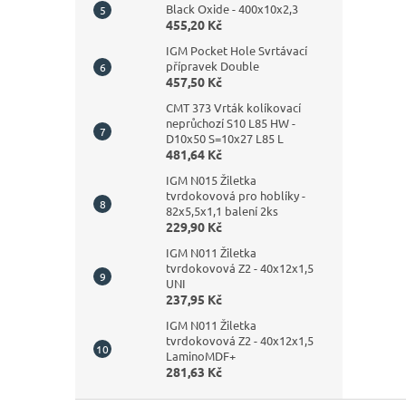
Black Oxide - 400x10x2,3
455,20 Kč
IGM Pocket Hole Svrtávací
přípravek Double
457,50 Kč
CMT 373 Vrták kolíkovací
neprůchozí S10 L85 HW -
D10x50 S=10x27 L85 L
481,64 Kč
IGM N015 Žiletka
tvrdokovová pro hoblíky -
82x5,5x1,1 balení 2ks
229,90 Kč
IGM N011 Žiletka
tvrdokovová Z2 - 40x12x1,5
UNI
237,95 Kč
IGM N011 Žiletka
tvrdokovová Z2 - 40x12x1,5
LaminoMDF+
281,63 Kč