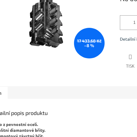
Detailní
17 433,68 Kč
–8 %
TISK
s
ailní popis produktu
lo z pevnostní oceli.
alitní diamantové břity.
amantový závrtný břit.