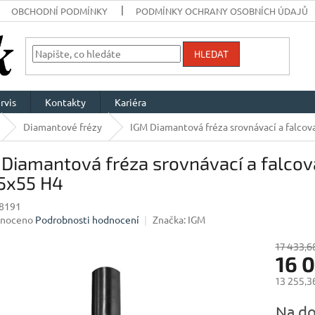
OBCHODNÍ PODMÍNKY
PODMÍNKY OCHRANY OSOBNÍCH ÚDAJŮ
HLEDAT
rvis
Kontakty
Kariéra
Diamantové frézy
IGM Diamantová fréza srovnávací a falco
Diamantová fréza srovnávací a falcov
5x55 H4
8191
né
noceno
Podrobnosti hodnocení
Značka:
IGM
ení
u
17 433,6
16 
13 255,3
Měrná
Na do
ek.
cena: