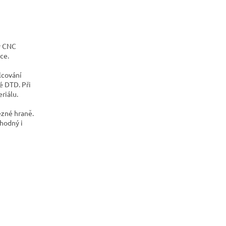
v CNC
ce.
lcování
é DTD. Při
riálu.
ezné hraně.
vhodný i