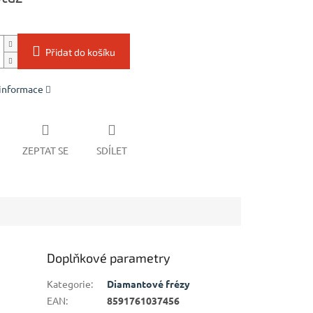
Přidat do košíku
 informace
ZEPTAT SE
SDÍLET
Doplňkové parametry
Kategorie
:
Diamantové frézy
EAN
:
8591761037456