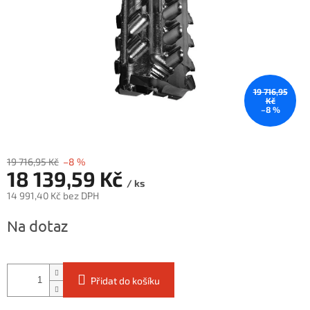
19 716,95
Kč
–8 %
19 716,95 Kč
–8 %
18 139,59 Kč
/ ks
14 991,40 Kč bez DPH
Měrná
Na dotaz
cena:
Přidat do košíku