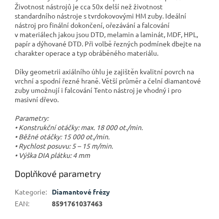
Životnost nástrojů je cca 50x delší než životnost
standardního nástroje s tvrdokovovými HM zuby. Ideální
nástroj pro finální dokončení, ořezávání a falcování
v materiálech jakou jsou DTD, melamin a laminát, MDF, HPL,
papír a dýhované DTD. Při volbě řezných podmínek dbejte na
charakter operace a typ obráběného materiálu.
Díky geometrii axiálního úhlu je zajištěn kvalitní povrch na
vrchní a spodní řezné hraně. Větší průměr a čelní diamantové
zuby umožnují i falcování Tento nástroj je vhodný i pro
masivní dřevo.
Parametry:
• Konstrukční otáčky: max. 18 000 ot./min.
• Běžné otáčky: 15 000 ot./min.
• Rychlost posuvu: 5 – 15 m/min.
• Výška DIA plátku: 4 mm
Doplňkové parametry
Kategorie
:
Diamantové frézy
EAN
:
8591761037463