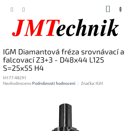
Přejít
NÁKUP
na
obsah
KOŠÍK
IGM Diamantová fréza srovnávací a
falcovací Z3+3 - D48x44 L125
S=25x55 H4
M177-48291
Průměrné
Neohodnoceno
Podrobnosti hodnocení
Značka:
IGM
hodnocení
produktu
je
0,0
z
5
hvězdiček.