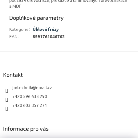
a MDF
Doplňkové parametry
Kategorie
:
Úhlové frézy
EAN
:
8591761046762
Z
á
p
a
Kontakt
t
í
jmtechnik
@
email.cz
+420 596 633 290
+420 603 857 271
Informace pro vás