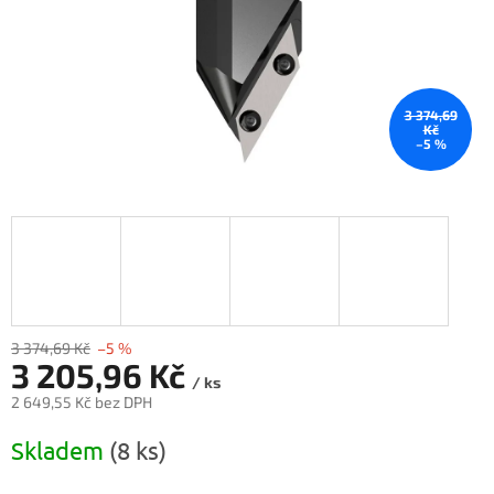
3 374,69
Kč
–5 %
3 374,69 Kč
–5 %
3 205,96 Kč
/ ks
2 649,55 Kč bez DPH
Měrná
Skladem
(8 ks)
cena: