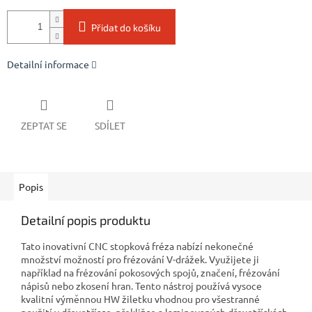
Přidat do košíku
Detailní informace
ZEPTAT SE
SDÍLET
Popis
Detailní popis produktu
Tato inovativní CNC stopková fréza nabízí nekonečné
množství možností pro frézování V-drážek. Využijete ji
například na frézování pokosových spojů, značení, frézování
nápisů nebo zkosení hran. Tento nástroj používá vysoce
kvalitní výměnnou HW žiletku vhodnou pro všestranné
použití v dřevotřísce, překližce a laminovaných dřevotřískách