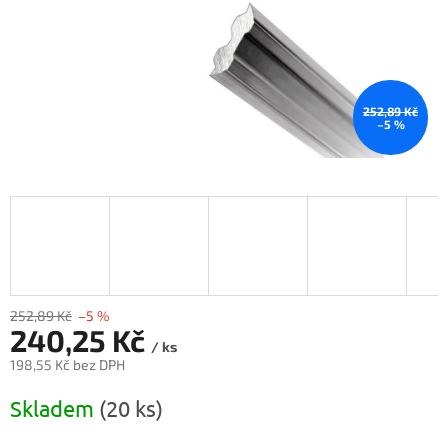
252,89 Kč
–5 %
252,89 Kč
–5 %
240,25 Kč
/ ks
198,55 Kč bez DPH
Měrná
Skladem
(20 ks)
cena: