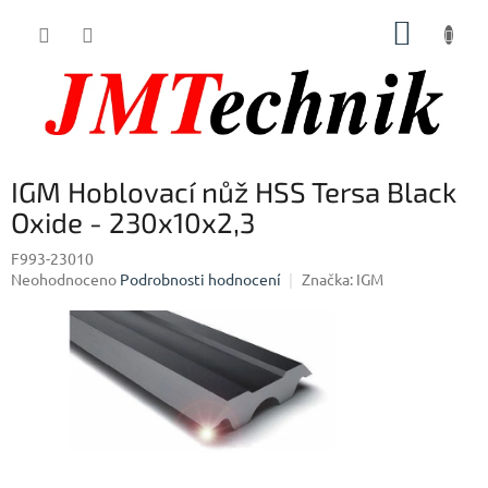
Přejít
NÁKUP
na
obsah
KOŠÍK
IGM Hoblovací nůž HSS Tersa Black
Oxide - 230x10x2,3
F993-23010
Průměrné
Neohodnoceno
Podrobnosti hodnocení
Značka:
IGM
hodnocení
produktu
je
0,0
z
5
hvězdiček.