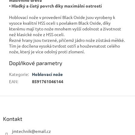
• Hladký a čistý povrch díky maximální ostrosti
Hoblovací nože v provedení Black Oxide jsou vyrobeny k
vysoce kvalitní HSS oceli s povlakem Black Oxide, díky
kterému mají tyto nože mnohem vyšší odolnost a životnost
než klasické nože z HSS oceli.
Řezné hrany jsou tvrzené, přičemž jádro nože zůstává měkké.
Tím je docílena vysoká tvrdost ostří a houževnatost celého
nože, který je více odolný proti zlomení.
Doplňkové parametry
Kategorie
:
Hoblovací nože
EAN
:
8591761046144
Z
á
p
a
Kontakt
t
í
jmtechnik
@
email.cz