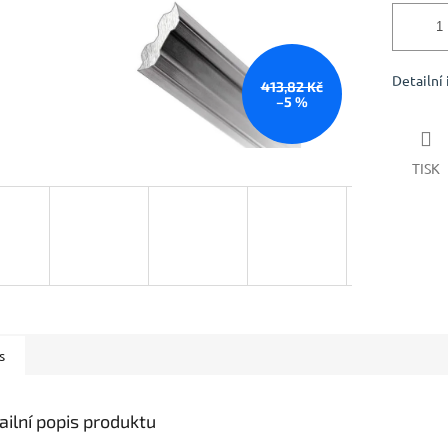
Detailní
413,82 Kč
–5 %
TISK
s
ailní popis produktu