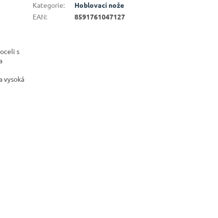
Kategorie
:
Hoblovací nože
EAN
:
8591761047127
oceli s
a
a vysoká