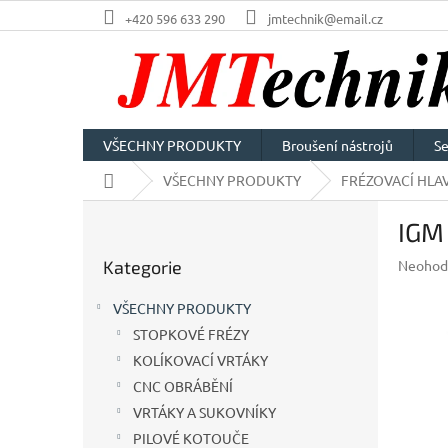
Přejít
+420 596 633 290
jmtechnik@email.cz
na
obsah
VŠECHNY PRODUKTY
Broušení nástrojů
Se
Domů
VŠECHNY PRODUKTY
FRÉZOVACÍ HLAV
P
IGM 
o
Přeskočit
s
Průměr
Kategorie
Neohod
kategorie
t
hodnoc
r
produkt
VŠECHNY PRODUKTY
a
je
STOPKOVÉ FRÉZY
n
0,0
z
KOLÍKOVACÍ VRTÁKY
n
5
í
CNC OBRÁBĚNÍ
hvězdič
p
VRTÁKY A SUKOVNÍKY
a
PILOVÉ KOTOUČE