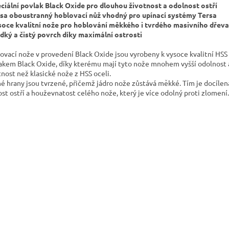
eciální povlak Black Oxide pro dlouhou životnost a odolnost ostří
rsa oboustranný hoblovací nůž vhodný pro upínací systémy Tersa
soce kvalitní nože pro hoblování měkkého i tvrdého masivního dřeva
adký a čistý povrch díky maximální ostrosti
ovací nože v provedení Black Oxide jsou vyrobeny k vysoce kvalitní HSS 
akem Black Oxide, díky kterému mají tyto nože mnohem vyšší odolnost 
tnost než klasické nože z HSS oceli.
é hrany jsou tvrzené, přičemž jádro nože zůstává měkké. Tím je docílen
ost ostří a houževnatost celého nože, který je více odolný proti zlomení.