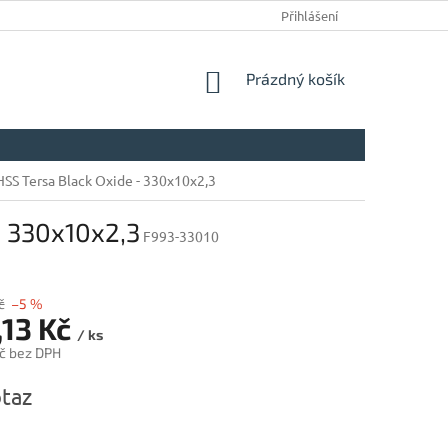
Přihlášení
NÁKUPNÍ
Prázdný košík
KOŠÍK
SS Tersa Black Oxide - 330x10x2,3
- 330x10x2,3
F993-33010
č
–5 %
,13 Kč
/ ks
č bez DPH
taz