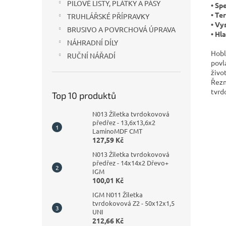
PILOVÉ LISTY, PLÁTKY A PÁSY
• Sp
• Te
TRUHLÁŘSKÉ PŘÍPRAVKY
• Vy
BRUSIVO A POVRCHOVÁ ÚPRAVA
• Hl
NÁHRADNÍ DÍLY
Hobl
RUČNÍ NÁŘADÍ
povl
živo
Řezn
tvrd
Top 10 produktů
N013 Žiletka tvrdokovová
předřez - 13,6x13,6x2
LaminoMDF CMT
127,59 Kč
N013 Žiletka tvrdokovová
předřez - 14x14x2 Dřevo+
IGM
100,01 Kč
IGM N011 Žiletka
tvrdokovová Z2 - 50x12x1,5
UNI
212,66 Kč