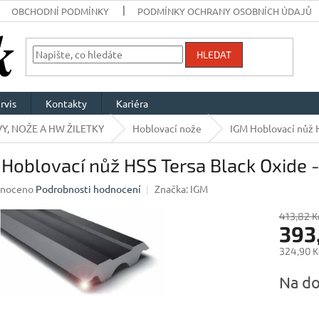
OBCHODNÍ PODMÍNKY
PODMÍNKY OCHRANY OSOBNÍCH ÚDAJŮ
HLEDAT
rvis
Kontakty
Kariéra
Y, NOŽE A HW ŽILETKY
Hoblovací nože
IGM Hoblovací nůž H
Hoblovací nůž HSS Tersa Black Oxide 
né
noceno
Podrobnosti hodnocení
Značka:
IGM
ení
u
413,82 K
393
324,90 K
Měrná
Na do
ek.
cena: