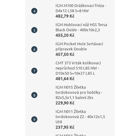
IGM M100 Drážkovací fréza -
D4x12 L58 S=8 HW
482,79 Kč
IGM Hoblovací nůž HSS Tersa
Black Oxide - 400x10x2,3
455,20 Kč
IGM Pocket Hole Svrtávací
přípravek Double
457,50 Kč
CMT 373 Vrták kolíkovací
neprůchozí S10 L85 HW -
D10x50 S=10x27 L85 L
481,64 Kč
IGM N015 Žiletka
tvrdokovová pro hoblíky -
82x5,5x1,1 balení 2ks
229,90 Kč
IGM N011 Žiletka
tvrdokovová Z2 - 40x12x1,5
UNI
237,95 Kč
IGM N011 Žiletka