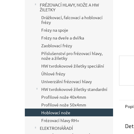
n
FRÉZOVACÍ HLAVY, NOŽE A HW
e
ŽILETKY
l
Drážkovací, falcovací a hoblovací
frézy
Frézy na spoje
Frézy na dveře a dvířka
Zaoblovací frézy
Příslušenství pro frézovací hlavy,
nože a žiletky
HW tvrdokovové žiletky speciální
Úhlové frézy
Univerzální frézovací hlavy
HW tvrdokovové žiletky standardní
Profilové nože 40x4mm
Profilové nože 50x4mm
Popi
Hoblovací nože
Frézovací hlavy RH+
Det
ELEKTRONÁŘADÍ