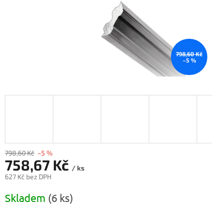
798,60 Kč
–5 %
798,60 Kč
–5 %
758,67 Kč
/ ks
627 Kč bez DPH
Měrná
Skladem
(6 ks)
cena: