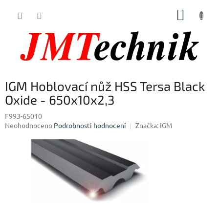
Přejít
NÁKUP
na
obsah
KOŠÍK
IGM Hoblovací nůž HSS Tersa Black
Oxide - 650x10x2,3
F993-65010
Průměrné
Neohodnoceno
Podrobnosti hodnocení
Značka:
IGM
hodnocení
produktu
je
0,0
z
5
hvězdiček.