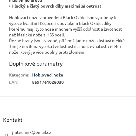
• Hladký a čistý povrch díky maximální ostrosti
Hoblovací nože v provedení Black Oxide jsou vyrobeny k
vysoce kvalitní HSS oceli s povlakem Black Oxide, díky
kterému mají tyto nože mnohem vyšší odolnost a životnost
než klasické nože z HSS oceli.
Řezné hrany jsou tvrzené, přičemž jádro nože zůstává měkké.
Tím je docílena vysoká tvrdost ostří a houževnatost celého
nože, který je více odolný proti zlomení.
Doplňkové parametry
Kategorie
:
Hoblovací nože
EAN
:
8591761026030
Z
á
p
a
Kontakt
t
í
jmtechnik
@
email.cz