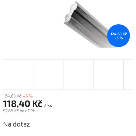
124,63 Kč
–5 %
124,63 Kč
–5 %
118,40 Kč
/ ks
97,85 Kč bez DPH
Měrná
Na dotaz
cena: