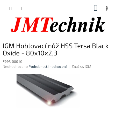
Přejít
NÁKUP
na
obsah
KOŠÍK
IGM Hoblovací nůž HSS Tersa Black
Oxide - 80x10x2,3
F993-08010
Průměrné
Neohodnoceno
Podrobnosti hodnocení
Značka:
IGM
hodnocení
produktu
je
0,0
z
5
hvězdiček.