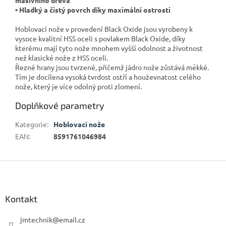
• Hladký a čistý povrch díky maximální ostrosti
Hoblovací nože v provedení Black Oxide jsou vyrobeny k
vysoce kvalitní HSS oceli s povlakem Black Oxide, díky
kterému mají tyto nože mnohem vyšší odolnost a životnost
než klasické nože z HSS oceli.
Řezné hrany jsou tvrzené, přičemž jádro nože zůstává měkké.
Tím je docílena vysoká tvrdost ostří a houževnatost celého
nože, který je více odolný proti zlomení.
Doplňkové parametry
Kategorie
:
Hoblovací nože
EAN
:
8591761046984
Z
á
p
a
Kontakt
t
í
jmtechnik
@
email.cz