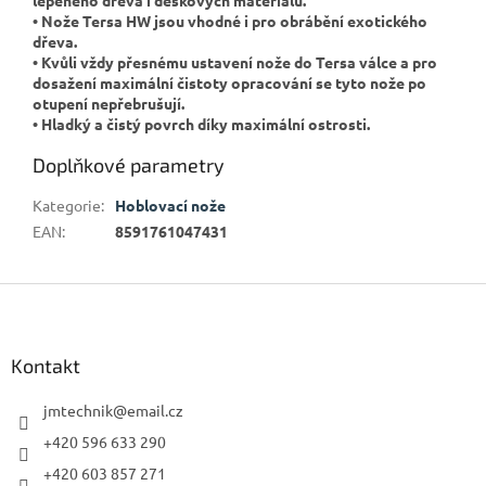
• Nože Tersa HW jsou vhodné i pro obrábění exotického
dřeva.
• Kvůli vždy přesnému ustavení nože do Tersa válce a pro
dosažení maximální čistoty opracování se tyto nože po
otupení nepřebrušují.
• Hladký a čistý povrch díky maximální ostrosti.
Doplňkové parametry
Kategorie
:
Hoblovací nože
EAN
:
8591761047431
Z
á
p
a
Kontakt
t
í
jmtechnik
@
email.cz
+420 596 633 290
+420 603 857 271