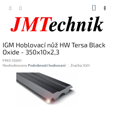
Přejít
NÁKUP
na
obsah
KOŠÍK
IGM Hoblovací nůž HW Tersa Black
Oxide - 350x10x2,3
F993-35041
Průměrné
Neohodnoceno
Podrobnosti hodnocení
Značka:
IGM
hodnocení
produktu
je
0,0
z
5
hvězdiček.