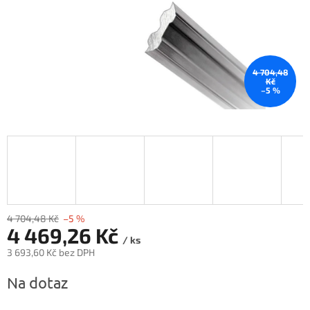
4 704,48
Kč
–5 %
4 704,48 Kč
–5 %
4 469,26 Kč
/ ks
3 693,60 Kč bez DPH
Měrná
Na dotaz
cena: