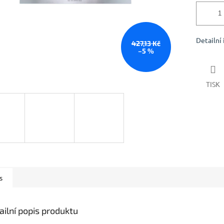
Detailní
427,13 Kč
–5 %
TISK
s
ailní popis produktu