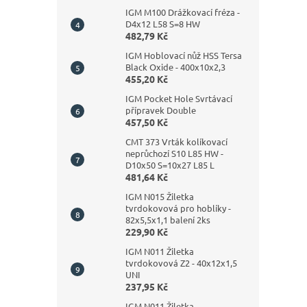
IGM M100 Drážkovací fréza -
D4x12 L58 S=8 HW
482,79 Kč
IGM Hoblovací nůž HSS Tersa
Black Oxide - 400x10x2,3
455,20 Kč
IGM Pocket Hole Svrtávací
přípravek Double
457,50 Kč
CMT 373 Vrták kolíkovací
neprůchozí S10 L85 HW -
D10x50 S=10x27 L85 L
481,64 Kč
IGM N015 Žiletka
tvrdokovová pro hoblíky -
82x5,5x1,1 balení 2ks
229,90 Kč
IGM N011 Žiletka
tvrdokovová Z2 - 40x12x1,5
UNI
237,95 Kč
IGM N011 Žiletka