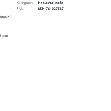
Kategorie
:
Hoblovací nože
EAN
:
8591761027587
ximální
á proti