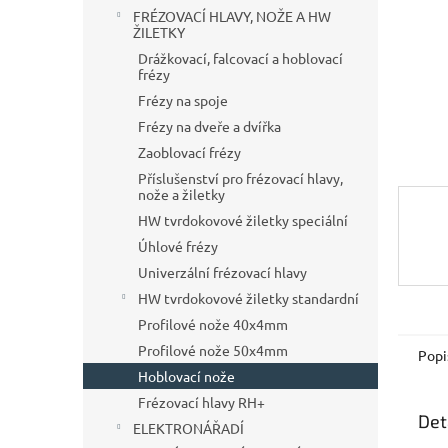
n
FRÉZOVACÍ HLAVY, NOŽE A HW
e
ŽILETKY
l
Drážkovací, falcovací a hoblovací
frézy
Frézy na spoje
Frézy na dveře a dvířka
Zaoblovací frézy
Příslušenství pro frézovací hlavy,
nože a žiletky
HW tvrdokovové žiletky speciální
Úhlové frézy
Univerzální frézovací hlavy
HW tvrdokovové žiletky standardní
Profilové nože 40x4mm
Profilové nože 50x4mm
Popi
Hoblovací nože
Frézovací hlavy RH+
Det
ELEKTRONÁŘADÍ