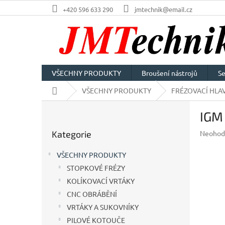
Přejít
+420 596 633 290
jmtechnik@email.cz
na
obsah
VŠECHNY PRODUKTY
Broušení nástrojů
Se
Domů
VŠECHNY PRODUKTY
FRÉZOVACÍ HLAV
P
IGM
o
Přeskočit
s
Průměr
Kategorie
Neohod
kategorie
t
hodnoc
r
produkt
VŠECHNY PRODUKTY
a
je
STOPKOVÉ FRÉZY
n
0,0
z
KOLÍKOVACÍ VRTÁKY
n
5
í
CNC OBRÁBĚNÍ
hvězdič
p
VRTÁKY A SUKOVNÍKY
a
PILOVÉ KOTOUČE