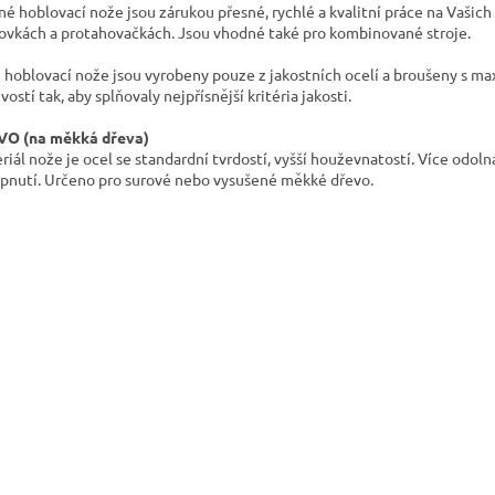
né hoblovací nože jsou zárukou přesné, rychlé a kvalitní práce na Vašich
ovkách a protahovačkách. Jsou vhodné také pro kombinované stroje.
 hoblovací nože jsou vyrobeny pouze z jakostních ocelí a broušeny s ma
vostí tak, aby splňovaly nejpřísnější kritéria jakosti.
O (na měkká dřeva)
riál nože je ocel se standardní tvrdostí, vyšší houževnatostí. Více odoln
ípnutí. Určeno pro surové nebo vysušené měkké dřevo.