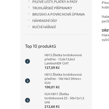
PILOVÉ LISTY, PLÁTKY A PÁSY
Přes
hobl
TRUHLÁŘSKÉ PŘÍPRAVKY
BRUSIVO A POVRCHOVÁ ÚPRAVA
Naše
NÁHRADNÍ DÍLY
pečli
RUČNÍ NÁŘADÍ
DŘEV
Mate
vyšt
Top 10 produktů
N013 Žiletka tvrdokovová
předřez - 13,6x13,6x2
LaminoMDF CMT
127,59 Kč
N013 Žiletka tvrdokovová
předřez - 14x14x2 Dřevo+
IGM
100,01 Kč
IGM N011 Žiletka
tvrdokovová Z2 - 50x12x1,5
UNI
212,66 Kč