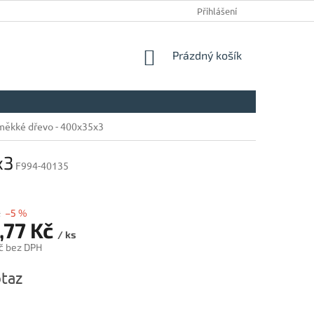
Přihlášení
NÁKUPNÍ
Prázdný košík
KOŠÍK
měkké dřevo - 400x35x3
x3
F994-40135
č
–5 %
,77 Kč
/ ks
č bez DPH
taz