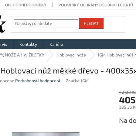
OBCHODNÍ PODMÍNKY
PODMÍNKY OCHRANY OSOBNÍCH ÚDAJŮ
HLEDAT
rvis
Kontakty
Kariéra
Y, NOŽE A HW ŽILETKY
Hoblovací nože
IGM Hoblovací nůž 
 Hoblovací nůž měkké dřevo - 400x35
né
noceno
Podrobnosti hodnocení
Značka:
IGM
ení
u
427,13 K
405
335,35 K
Měrná
Na do
ek.
cena: