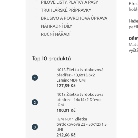
PILOVÉ LISTY, PLÁTKY A PÁSY
Přes
hobl
TRUHLÁŘSKÉ PŘÍPRAVKY
BRUSIVO A POVRCHOVÁ ÚPRAVA
Naše
NÁHRADNÍ DÍLY
pečli
RUČNÍ NÁŘADÍ
DŘEV
Mate
vyšt
Top 10 produktů
N013 Žiletka tvrdokovová
předřez - 13,6x13,6x2
LaminoMDF CMT
127,59 Kč
N013 Žiletka tvrdokovová
předřez - 14x14x2 Dřevo+
IGM
100,01 Kč
IGM N011 Žiletka
tvrdokovová Z2 - 50x12x1,5
UNI
212,66 Kč