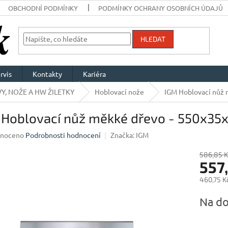
OBCHODNÍ PODMÍNKY
PODMÍNKY OCHRANY OSOBNÍCH ÚDAJŮ
HLEDAT
rvis
Kontakty
Kariéra
Y, NOŽE A HW ŽILETKY
Hoblovací nože
IGM Hoblovací nůž 
 Hoblovací nůž měkké dřevo - 550x35
né
noceno
Podrobnosti hodnocení
Značka:
IGM
ení
u
586,85 K
557
460,75 K
Měrná
Na do
ek.
cena: