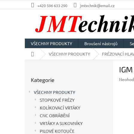
Přejít
+420 596 633 290
jmtechnik@email.cz
na
obsah
VŠECHNY PRODUKTY
Broušení nástrojů
Se
Domů
VŠECHNY PRODUKTY
FRÉZOVACÍ HLAV
P
IGM
o
Přeskočit
s
Průměr
Kategorie
Neohod
kategorie
t
hodnoc
r
produkt
VŠECHNY PRODUKTY
a
je
STOPKOVÉ FRÉZY
n
0,0
z
KOLÍKOVACÍ VRTÁKY
n
5
í
CNC OBRÁBĚNÍ
hvězdič
p
VRTÁKY A SUKOVNÍKY
a
PILOVÉ KOTOUČE