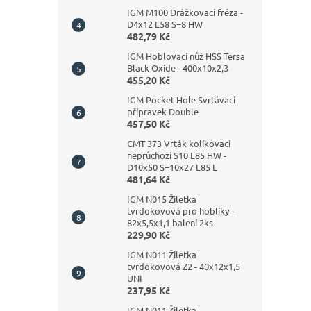
IGM M100 Drážkovací fréza -
D4x12 L58 S=8 HW
482,79 Kč
IGM Hoblovací nůž HSS Tersa
Black Oxide - 400x10x2,3
455,20 Kč
IGM Pocket Hole Svrtávací
přípravek Double
457,50 Kč
CMT 373 Vrták kolíkovací
neprůchozí S10 L85 HW -
D10x50 S=10x27 L85 L
481,64 Kč
IGM N015 Žiletka
tvrdokovová pro hoblíky -
82x5,5x1,1 balení 2ks
229,90 Kč
IGM N011 Žiletka
tvrdokovová Z2 - 40x12x1,5
UNI
237,95 Kč
IGM N011 Žiletka