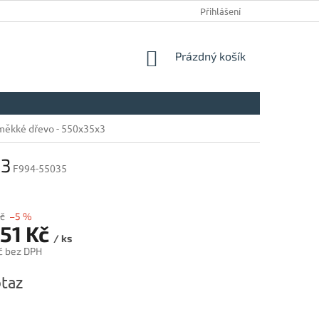
Přihlášení
NÁKUPNÍ
Prázdný košík
KOŠÍK
měkké dřevo - 550x35x3
x3
F994-55035
č
–5 %
,51 Kč
/ ks
č bez DPH
taz