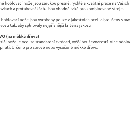
né hoblovací nože jsou zárukou přesné, rychlé a kvalitní práce na Vašich
ovkách a protahovačkách. Jsou vhodné také pro kombinované stroje.
 hoblovací nože jsou vyrobeny pouze z jakostních ocelí a broušeny s ma
vostí tak, aby splňovaly nejpřísnější kritéria jakosti.
O (na měkká dřeva)
riál nože je ocel se standardní tvrdostí, vyšší houževnatostí. Více odoln
ípnutí. Určeno pro surové nebo vysušené měkké dřevo.