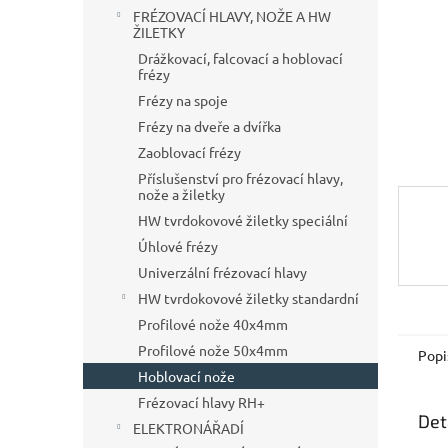
n
FRÉZOVACÍ HLAVY, NOŽE A HW
e
ŽILETKY
l
Drážkovací, falcovací a hoblovací
frézy
Frézy na spoje
Frézy na dveře a dvířka
Zaoblovací frézy
Příslušenství pro frézovací hlavy,
nože a žiletky
HW tvrdokovové žiletky speciální
Úhlové frézy
Univerzální frézovací hlavy
HW tvrdokovové žiletky standardní
Profilové nože 40x4mm
Profilové nože 50x4mm
Popi
Hoblovací nože
Frézovací hlavy RH+
Det
ELEKTRONÁŘADÍ