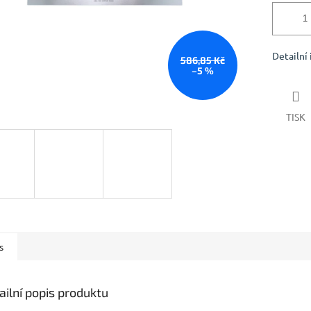
Detailní
586,85 Kč
–5 %
TISK
s
ailní popis produktu