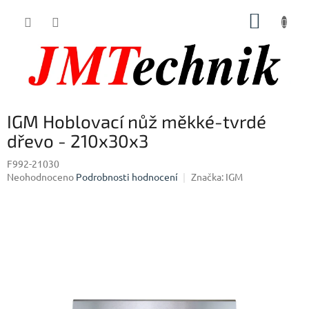
Přejít
NÁKUP
na
obsah
KOŠÍK
IGM Hoblovací nůž měkké-tvrdé
dřevo - 210x30x3
F992-21030
Průměrné
Neohodnoceno
Podrobnosti hodnocení
Značka:
IGM
hodnocení
produktu
je
0,0
z
5
hvězdiček.