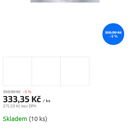
350,90 Kč
–5 %
350,90 Kč
–5 %
333,35 Kč
/ ks
275,50 Kč bez DPH
Měrná
Skladem
(10 ks)
cena: