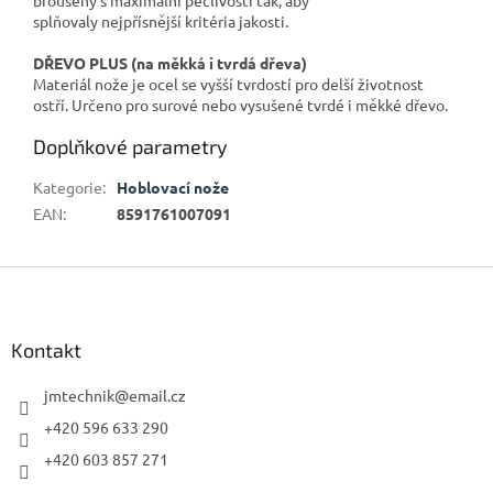
splňovaly nejpřísnější kritéria jakosti.
DŘEVO PLUS (na měkká i tvrdá dřeva)
Materiál nože je ocel se vyšší tvrdostí pro delší životnost
ostří. Určeno pro surové nebo vysušené tvrdé i měkké dřevo.
Doplňkové parametry
Kategorie
:
Hoblovací nože
EAN
:
8591761007091
Z
á
p
a
Kontakt
t
í
jmtechnik
@
email.cz
+420 596 633 290
+420 603 857 271