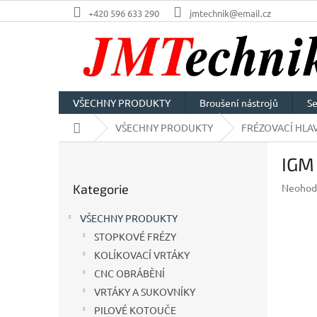
Přejít
+420 596 633 290
jmtechnik@email.cz
na
obsah
VŠECHNY PRODUKTY
Broušení nástrojů
Se
Domů
VŠECHNY PRODUKTY
FRÉZOVACÍ HLAV
P
IGM
o
Přeskočit
s
Průměr
Kategorie
Neohod
kategorie
t
hodnoc
r
produkt
VŠECHNY PRODUKTY
a
je
STOPKOVÉ FRÉZY
n
0,0
z
KOLÍKOVACÍ VRTÁKY
n
5
í
CNC OBRÁBĚNÍ
hvězdič
p
VRTÁKY A SUKOVNÍKY
a
PILOVÉ KOTOUČE