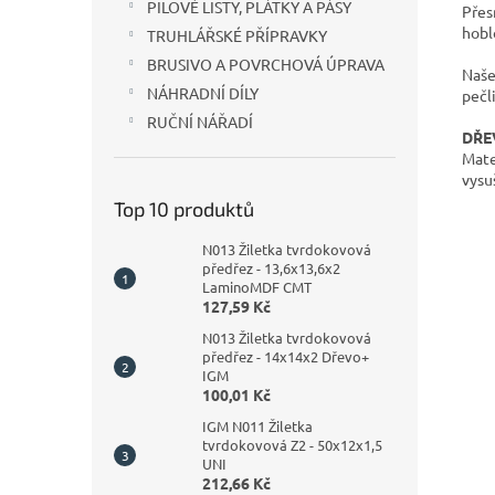
PILOVÉ LISTY, PLÁTKY A PÁSY
Přes
hobl
TRUHLÁŘSKÉ PŘÍPRAVKY
BRUSIVO A POVRCHOVÁ ÚPRAVA
Naše
NÁHRADNÍ DÍLY
pečli
RUČNÍ NÁŘADÍ
DŘEV
Mate
vysu
Top 10 produktů
N013 Žiletka tvrdokovová
předřez - 13,6x13,6x2
LaminoMDF CMT
127,59 Kč
N013 Žiletka tvrdokovová
předřez - 14x14x2 Dřevo+
IGM
100,01 Kč
IGM N011 Žiletka
tvrdokovová Z2 - 50x12x1,5
UNI
212,66 Kč