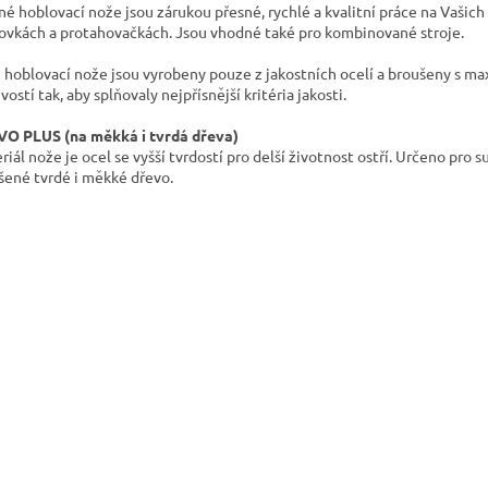
né hoblovací nože jsou zárukou přesné, rychlé a kvalitní práce na Vašich
ovkách a protahovačkách. Jsou vhodné také pro kombinované stroje.
 hoblovací nože jsou vyrobeny pouze z jakostních ocelí a broušeny s ma
vostí tak, aby splňovaly nejpřísnější kritéria jakosti.
O PLUS (na měkká i tvrdá dřeva)
riál nože je ocel se vyšší tvrdostí pro delší životnost ostří. Určeno pro 
šené tvrdé i měkké dřevo.