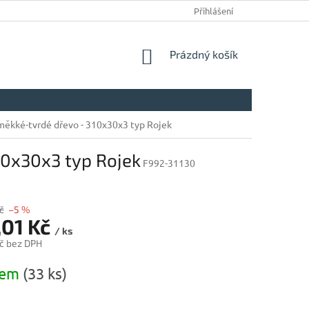
Přihlášení
NÁKUPNÍ
Prázdný košík
KOŠÍK
měkké-tvrdé dřevo - 310x30x3 typ Rojek
10x30x3 typ Rojek
F992-31130
č
–5 %
,01 Kč
/ ks
č bez DPH
dem
(33 ks)