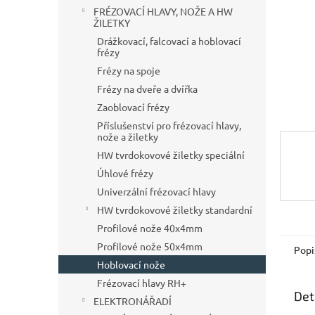
n
FRÉZOVACÍ HLAVY, NOŽE A HW
e
ŽILETKY
l
Drážkovací, falcovací a hoblovací
frézy
Frézy na spoje
Frézy na dveře a dvířka
Zaoblovací frézy
Příslušenství pro frézovací hlavy,
nože a žiletky
HW tvrdokovové žiletky speciální
Úhlové frézy
Univerzální frézovací hlavy
HW tvrdokovové žiletky standardní
Profilové nože 40x4mm
Profilové nože 50x4mm
Popi
Hoblovací nože
Frézovací hlavy RH+
Det
ELEKTRONÁŘADÍ