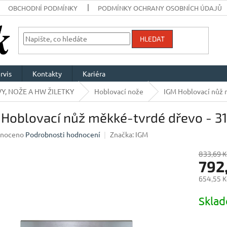
OBCHODNÍ PODMÍNKY
PODMÍNKY OCHRANY OSOBNÍCH ÚDAJŮ
HLEDAT
rvis
Kontakty
Kariéra
Y, NOŽE A HW ŽILETKY
Hoblovací nože
IGM Hoblovací nůž 
 Hoblovací nůž měkké-tvrdé dřevo - 3
né
noceno
Podrobnosti hodnocení
Značka:
IGM
ení
u
833,69 K
792
654,55 K
Měrná
Skla
ek.
cena: