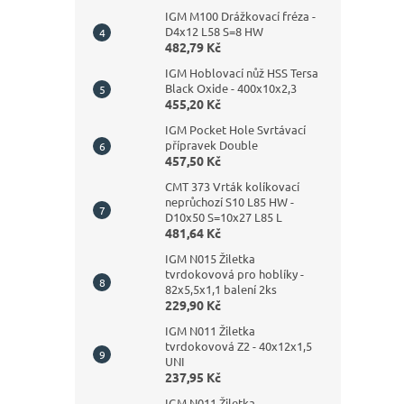
IGM M100 Drážkovací fréza -
D4x12 L58 S=8 HW
482,79 Kč
IGM Hoblovací nůž HSS Tersa
Black Oxide - 400x10x2,3
455,20 Kč
IGM Pocket Hole Svrtávací
přípravek Double
457,50 Kč
CMT 373 Vrták kolíkovací
neprůchozí S10 L85 HW -
D10x50 S=10x27 L85 L
481,64 Kč
IGM N015 Žiletka
tvrdokovová pro hoblíky -
82x5,5x1,1 balení 2ks
229,90 Kč
IGM N011 Žiletka
tvrdokovová Z2 - 40x12x1,5
UNI
237,95 Kč
IGM N011 Žiletka