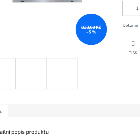
Detailní
833,69 Kč
–5 %
TISK
s
ailní popis produktu