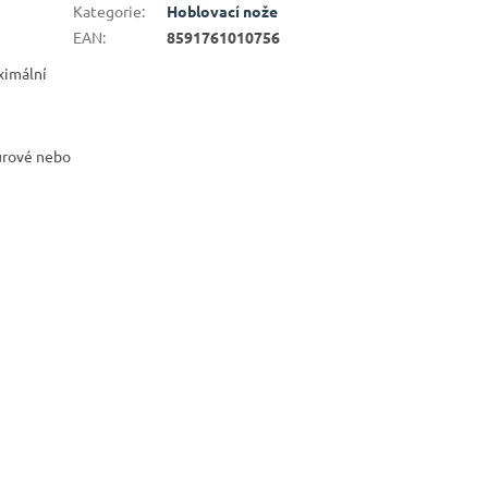
Kategorie
:
Hoblovací nože
EAN
:
8591761010756
ximální
surové nebo