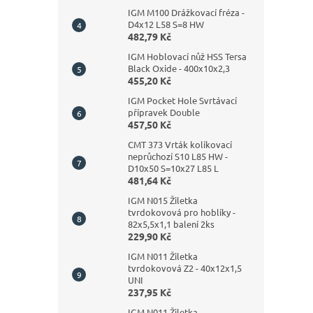
IGM M100 Drážkovací fréza -
D4x12 L58 S=8 HW
482,79 Kč
IGM Hoblovací nůž HSS Tersa
Black Oxide - 400x10x2,3
455,20 Kč
IGM Pocket Hole Svrtávací
přípravek Double
457,50 Kč
CMT 373 Vrták kolíkovací
neprůchozí S10 L85 HW -
D10x50 S=10x27 L85 L
481,64 Kč
IGM N015 Žiletka
tvrdokovová pro hoblíky -
82x5,5x1,1 balení 2ks
229,90 Kč
IGM N011 Žiletka
tvrdokovová Z2 - 40x12x1,5
UNI
237,95 Kč
IGM N011 Žiletka