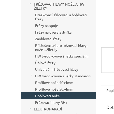
n
FRÉZOVACÍ HLAVY, NOŽE A HW
e
ŽILETKY
l
Drážkovací, falcovací a hoblovací
frézy
Frézy na spoje
Frézy na dveře a dvířka
Zaoblovací frézy
Příslušenství pro frézovací hlavy,
nože a žiletky
HW tvrdokovové žiletky speciální
Úhlové frézy
Univerzální frézovací hlavy
HW tvrdokovové žiletky standardní
Profilové nože 40x4mm
Profilové nože 50x4mm
Popi
Hoblovací nože
Frézovací hlavy RH+
Det
ELEKTRONÁŘADÍ