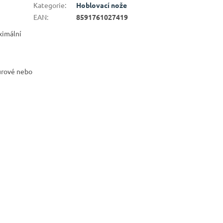
Kategorie
:
Hoblovací nože
EAN
:
8591761027419
ximální
surové nebo