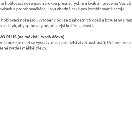
né hoblovací nože jsou zárukou přesné, rychlé a kvalitní práce na Vašich
ovkách a protahovačkách. Jsou vhodné také pro kombinované stroje.
 hoblovací nože jsou vyrobeny pouze z jakostních ocelí a broušeny s ma
vostí tak, aby splňovaly nejpřísnější kritéria jakosti.
O PLUS (na měkká i tvrdá dřeva)
riál nože je ocel se vyšší tvrdostí pro delší životnost ostří. Určeno pro 
šené tvrdé i měkké dřevo.