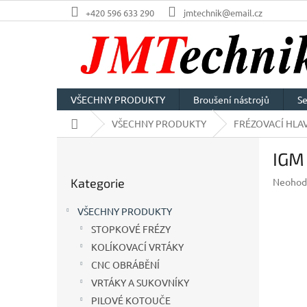
Přejít
+420 596 633 290
jmtechnik@email.cz
na
obsah
VŠECHNY PRODUKTY
Broušení nástrojů
Se
Domů
VŠECHNY PRODUKTY
FRÉZOVACÍ HLAV
P
IGM
o
Přeskočit
s
Průměr
Kategorie
Neohod
kategorie
t
hodnoc
r
produkt
VŠECHNY PRODUKTY
a
je
STOPKOVÉ FRÉZY
n
0,0
z
KOLÍKOVACÍ VRTÁKY
n
5
í
CNC OBRÁBĚNÍ
hvězdič
p
VRTÁKY A SUKOVNÍKY
a
PILOVÉ KOTOUČE