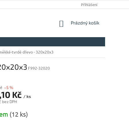
Přihlášení
NÁKUPNÍ
Prázdný košík
KOŠÍK
měkké-tvrdé dřevo - 320x20x3
320x20x3
F992-32020
Kč
–5 %
,10 Kč
/ ks
č bez DPH
dem
(12 ks)