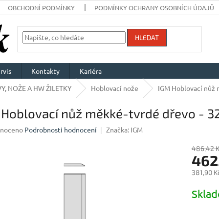
OBCHODNÍ PODMÍNKY
PODMÍNKY OCHRANY OSOBNÍCH ÚDAJŮ
HLEDAT
rvis
Kontakty
Kariéra
Y, NOŽE A HW ŽILETKY
Hoblovací nože
IGM Hoblovací nůž 
 Hoblovací nůž měkké-tvrdé dřevo - 
né
noceno
Podrobnosti hodnocení
Značka:
IGM
ení
u
486,42 
462
381,90 K
Měrná
Skla
ek.
cena: