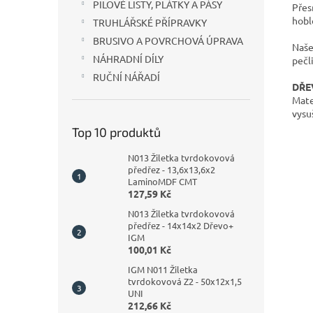
PILOVÉ LISTY, PLÁTKY A PÁSY
Přes
hobl
TRUHLÁŘSKÉ PŘÍPRAVKY
BRUSIVO A POVRCHOVÁ ÚPRAVA
Naše
NÁHRADNÍ DÍLY
pečli
RUČNÍ NÁŘADÍ
DŘEV
Mate
vysu
Top 10 produktů
N013 Žiletka tvrdokovová
předřez - 13,6x13,6x2
LaminoMDF CMT
127,59 Kč
N013 Žiletka tvrdokovová
předřez - 14x14x2 Dřevo+
IGM
100,01 Kč
IGM N011 Žiletka
tvrdokovová Z2 - 50x12x1,5
UNI
212,66 Kč