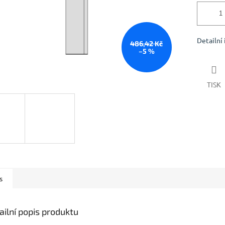
Detailní
486,42 Kč
–5 %
TISK
s
ailní popis produktu