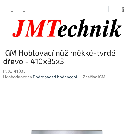
Přejít
NÁKUP
na
obsah
KOŠÍK
IGM Hoblovací nůž měkké-tvrdé
dřevo - 410x35x3
F992-41035
Průměrné
Neohodnoceno
Podrobnosti hodnocení
Značka:
IGM
hodnocení
produktu
je
0,0
z
5
hvězdiček.