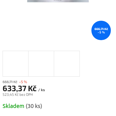
666,71 Kč
–5 %
666,71 Kč
–5 %
633,37 Kč
/ ks
523,45 Kč bez DPH
Měrná
Skladem
(30 ks)
cena: