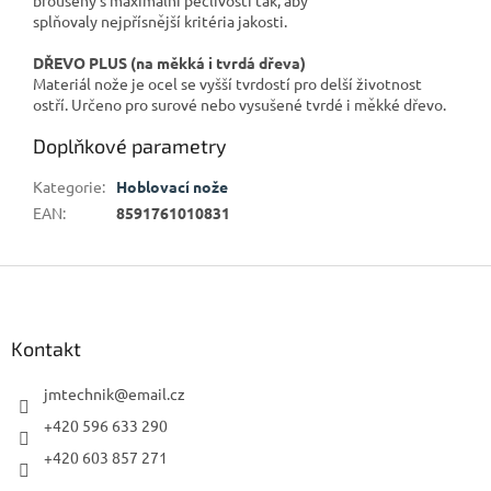
splňovaly nejpřísnější kritéria jakosti.
DŘEVO PLUS (na měkká i tvrdá dřeva)
Materiál nože je ocel se vyšší tvrdostí pro delší životnost
ostří. Určeno pro surové nebo vysušené tvrdé i měkké dřevo.
Doplňkové parametry
Kategorie
:
Hoblovací nože
EAN
:
8591761010831
Z
á
p
a
Kontakt
t
í
jmtechnik
@
email.cz
+420 596 633 290
+420 603 857 271