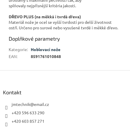
splňovaly nejpřísnější kritéria jakosti.
DŘEVO PLUS (na měkká i tvrdá dřeva)
Materiál nože je ocel se vyšší tvrdostí pro delší životnost
ostří. Určeno pro surové nebo vysušené tvrdé i měkké dřevo.
Doplňkové parametry
Kategorie
:
Hoblovací nože
EAN
:
8591761010848
Z
á
p
a
Kontakt
t
í
jmtechnik
@
email.cz
+420 596 633 290
+420 603 857 271