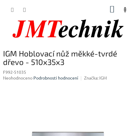
Přejít
NÁKUP
na
obsah
KOŠÍK
IGM Hoblovací nůž měkké-tvrdé
dřevo - 510x35x3
F992-51035
Průměrné
Neohodnoceno
Podrobnosti hodnocení
Značka:
IGM
hodnocení
produktu
je
0,0
z
5
hvězdiček.