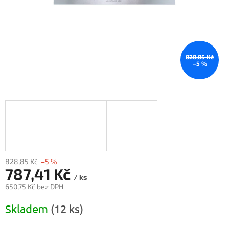
828,85 Kč
–5 %
828,85 Kč
–5 %
787,41 Kč
/ ks
650,75 Kč bez DPH
Měrná
Skladem
(12 ks)
cena: