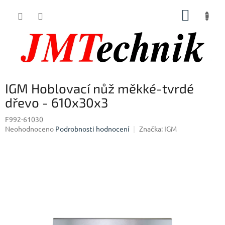
Přejít
NÁKUP
na
obsah
KOŠÍK
IGM Hoblovací nůž měkké-tvrdé
dřevo - 610x30x3
F992-61030
Průměrné
Neohodnoceno
Podrobnosti hodnocení
Značka:
IGM
hodnocení
produktu
je
0,0
z
5
hvězdiček.