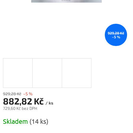
929,28 Kč
–5 %
929,28 Kč
–5 %
882,82 Kč
/ ks
729,60 Kč bez DPH
Měrná
Skladem
(14 ks)
cena: