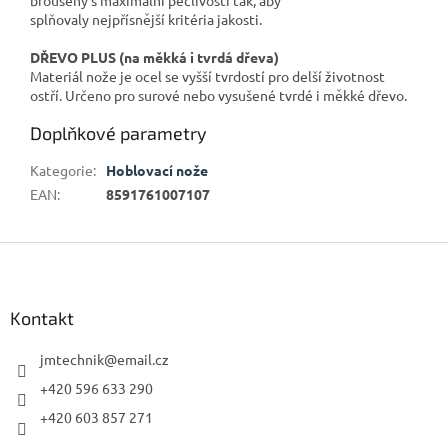
splňovaly nejpřísnější kritéria jakosti.
DŘEVO PLUS (na měkká i tvrdá dřeva)
Materiál nože je ocel se vyšší tvrdostí pro delší životnost
ostří. Určeno pro surové nebo vysušené tvrdé i měkké dřevo.
Doplňkové parametry
Kategorie
:
Hoblovací nože
EAN
:
8591761007107
Z
á
p
a
Kontakt
t
í
jmtechnik
@
email.cz
+420 596 633 290
+420 603 857 271