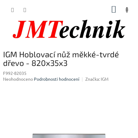
Přejít
NÁKUP
na
obsah
KOŠÍK
IGM Hoblovací nůž měkké-tvrdé
dřevo - 820x35x3
F992-82035
Průměrné
Neohodnoceno
Podrobnosti hodnocení
Značka:
IGM
hodnocení
produktu
je
0,0
z
5
hvězdiček.