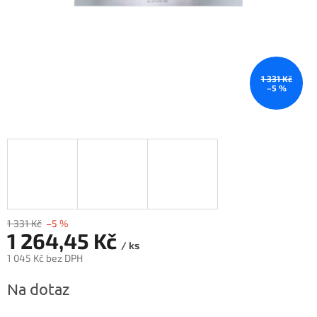
1 331 Kč
–5 %
1 331 Kč
–5 %
1 264,45 Kč
/ ks
1 045 Kč bez DPH
Měrná
Na dotaz
cena: