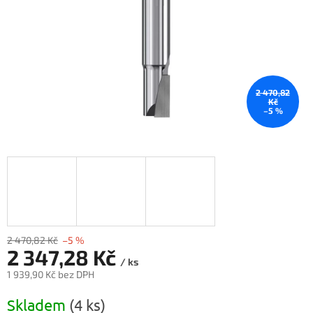
2 470,82
Kč
–5 %
2 470,82 Kč
–5 %
2 347,28 Kč
/ ks
1 939,90 Kč bez DPH
Měrná
Skladem
(4 ks)
cena: