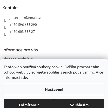
p
a
Kontakt
t
í
jmtechnik
@
email.cz
+420 596 633 290
+420 603 857 271
Informace pro vás
Obchodní podmínky
Podmínky ochrany osobních údajů
Tento web používá soubory cookie. Dalším procházením
tohoto webu vyjadřujete souhlas s jejich používáním.. Více
informací
zde
.
Vytvořil Shoptet
Nastavení
Copyright 2026
JMTechnik
. Všechna práva vyhrazena.
Upravit
Odmítnout
Souhlasím
nastavení cookies