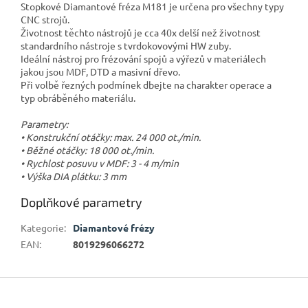
Stopkové Diamantové fréza M181 je určena pro všechny typy
CNC strojů.
Životnost těchto nástrojů je cca 40x delší než životnost
standardního nástroje s tvrdokovovými HW zuby.
Ideální nástroj pro frézování spojů a výřezů v materiálech
jakou jsou MDF, DTD a masivní dřevo.
Při volbě řezných podmínek dbejte na charakter operace a
typ obráběného materiálu.
Parametry:
• Konstrukční otáčky: max. 24 000 ot./min.
• Běžné otáčky: 18 000 ot./min.
• Rychlost posuvu v MDF: 3 - 4 m/min
• Výška DIA plátku: 3 mm
Doplňkové parametry
Kategorie
:
Diamantové frézy
EAN
:
8019296066272
Z
á