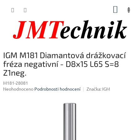
Přejít
NÁKUP
na
obsah
KOŠÍK
IGM M181 Diamantová drážkovací
fréza negativní - D8x15 L65 S=8
Z1neg.
M181-28081
Průměrné
Neohodnoceno
Podrobnosti hodnocení
Značka:
IGM
hodnocení
produktu
je
0,0
z
5
hvězdiček.