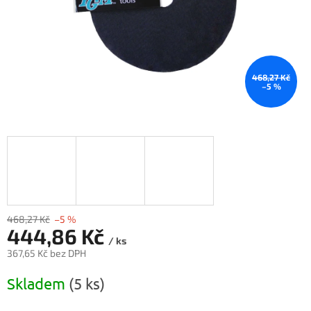
468,27 Kč
–5 %
468,27 Kč
–5 %
444,86 Kč
/ ks
367,65 Kč bez DPH
Měrná
Skladem
(5 ks)
cena: