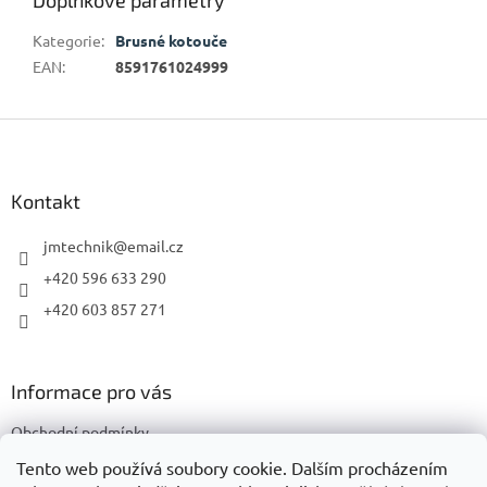
Kategorie
:
Brusné kotouče
EAN
:
8591761024999
Z
á
p
a
Kontakt
t
í
jmtechnik
@
email.cz
+420 596 633 290
+420 603 857 271
Informace pro vás
Obchodní podmínky
Podmínky ochrany osobních údajů
Tento web používá soubory cookie. Dalším procházením