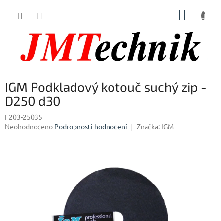
Přejít
NÁKUP
na
obsah
KOŠÍK
IGM Podkladový kotouč suchý zip -
D250 d30
F203-25035
Průměrné
Neohodnoceno
Podrobnosti hodnocení
Značka:
IGM
hodnocení
produktu
je
0,0
z
5
hvězdiček.