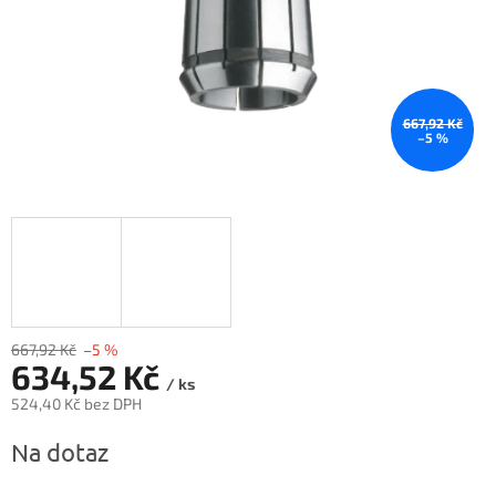
667,92 Kč
–5 %
667,92 Kč
–5 %
634,52 Kč
/ ks
524,40 Kč bez DPH
Měrná
Na dotaz
cena: