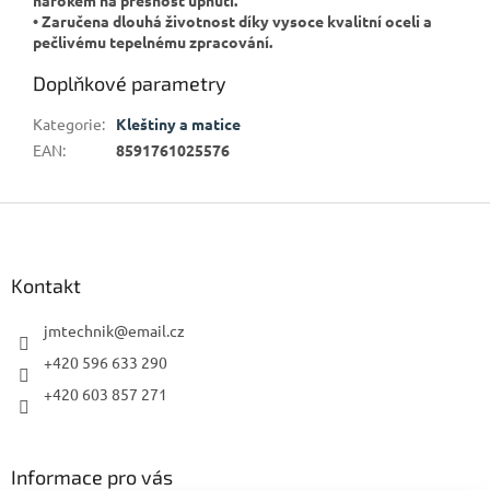
• Zaručena dlouhá životnost díky vysoce kvalitní oceli a
pečlivému tepelnému zpracování.
Doplňkové parametry
Kategorie
:
Kleštiny a matice
EAN
:
8591761025576
Z
á
p
a
Kontakt
t
í
jmtechnik
@
email.cz
+420 596 633 290
+420 603 857 271
Informace pro vás