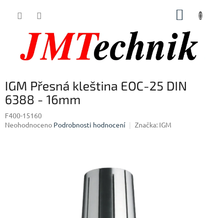
Přejít
NÁKUP
na
obsah
KOŠÍK
IGM Přesná kleština EOC-25 DIN
6388 - 16mm
F400-15160
Průměrné
Neohodnoceno
Podrobnosti hodnocení
Značka:
IGM
hodnocení
produktu
je
0,0
z
5
hvězdiček.