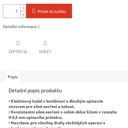
Přidat do košíku
Detailní informace
ZEPTAT SE
SDÍLET
Popis
Detailní popis produktu
• Kleštinový kužel v kombinaci s dlouhým upínacím
otvorem pro silné sevření a tuhost.
• Konzistentní silné sevření v celém délce 52mm v rozsahu
0-0,5 mm upínacího průměru.
• Navrženo pro všechny druhy složitějších operací s
nárokem na přesnost upnutí.