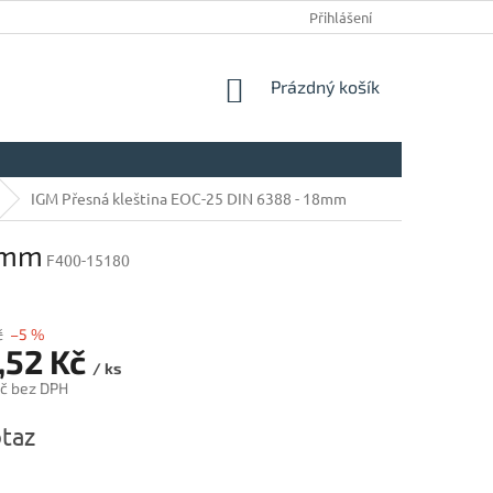
Přihlášení
NÁKUPNÍ
Prázdný košík
KOŠÍK
IGM Přesná kleština EOC-25 DIN 6388 - 18mm
18mm
F400-15180
č
–5 %
,52 Kč
/ ks
č bez DPH
taz