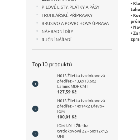
• Kl
PILOVÉ LISTY, PLÁTKY A PÁSY
tuho
• Ko
TRUHLÁŘSKÉ PŘÍPRAVKY
prům
BRUSIVO A POVRCHOVÁ ÚPRAVA
• Na
NÁHRADNÍ DÍLY
• Za
zpra
RUČNÍ NÁŘADÍ
Top 10 produktů
N013 Žiletka tvrdokovová
předřez - 13,6x13,6x2
LaminoMDF CMT
127,59 Kč
N013 Žiletka tvrdokovová
předřez - 14x14x2 Dřevo+
IGM
100,01 Kč
IGM N011 Žiletka
tvrdokovová Z2 - 50x12x1,5
UNI