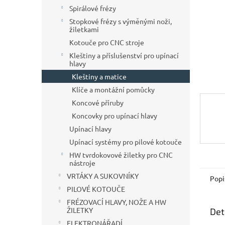
n
Spirálové frézy
e
Stopkové frézy s výměnými noži,
l
žiletkami
Kotouče pro CNC stroje
Kleštiny a příslušenství pro upínací
hlavy
Kleštiny a matice
Klíče a montážní pomůcky
Koncové příruby
Koncovky pro upínací hlavy
Upínací hlavy
Upínací systémy pro pilové kotouče
HW tvrdokovové žiletky pro CNC
nástroje
VRTÁKY A SUKOVNÍKY
Popi
PILOVÉ KOTOUČE
FRÉZOVACÍ HLAVY, NOŽE A HW
ŽILETKY
Det
ELEKTRONÁŘADÍ