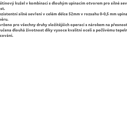
eštinový kužel v kombinaci s dlouhým upínacím otvorem pro silné sev
st.
nzistentní silné sevření v celém délce 52mm v rozsahu 0-0,5 mm upín
ěru.
vrženo pro všechny druhy složitějších operací s nárokem na přesnost
ručena dlouhá životnost díky vysoce kvalitní oceli a pečlivému tepe
cování.