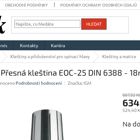
OBCHODNÍ PODMÍNKY
PODMÍNKY OCHRANY OSOBNÍCH ÚDAJŮ
HLEDAT
rvis
Kontakty
Kariéra
Kleštiny a příslušenství pro upínací hlavy
Kleštiny a matice
 Přesná kleština EOC-25 DIN 6388 - 
né
noceno
Podrobnosti hodnocení
Značka:
IGM
ení
u
667,92 K
634
524,40 K
Měrná
Na do
ek.
cena: