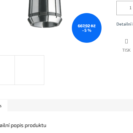
Detailní
667,92 Kč
–5 %
TISK
s
ailní popis produktu