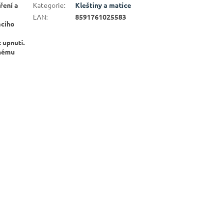
ření a
Kategorie
:
Kleštiny a matice
EAN
:
8591761025583
acího
 upnutí.
lnému