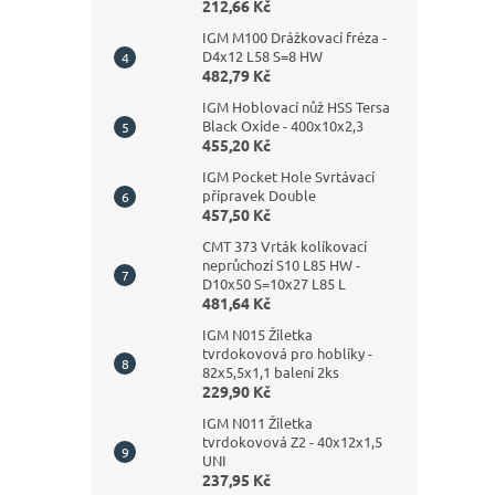
212,66 Kč
IGM M100 Drážkovací fréza -
D4x12 L58 S=8 HW
482,79 Kč
IGM Hoblovací nůž HSS Tersa
Black Oxide - 400x10x2,3
455,20 Kč
IGM Pocket Hole Svrtávací
přípravek Double
457,50 Kč
CMT 373 Vrták kolíkovací
neprůchozí S10 L85 HW -
D10x50 S=10x27 L85 L
481,64 Kč
IGM N015 Žiletka
tvrdokovová pro hoblíky -
82x5,5x1,1 balení 2ks
229,90 Kč
IGM N011 Žiletka
tvrdokovová Z2 - 40x12x1,5
UNI
237,95 Kč