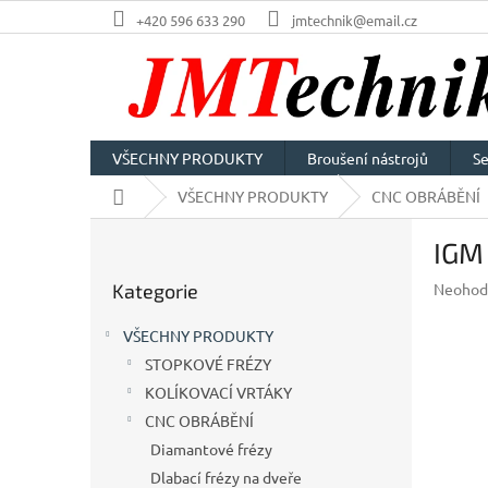
Přejít
+420 596 633 290
jmtechnik@email.cz
na
obsah
VŠECHNY PRODUKTY
Broušení nástrojů
Se
Domů
VŠECHNY PRODUKTY
CNC OBRÁBĚNÍ
P
IGM
o
Přeskočit
s
Průměr
Kategorie
Neohod
kategorie
t
hodnoc
r
produkt
VŠECHNY PRODUKTY
a
je
STOPKOVÉ FRÉZY
n
0,0
z
KOLÍKOVACÍ VRTÁKY
n
5
í
CNC OBRÁBĚNÍ
hvězdič
p
Diamantové frézy
a
Dlabací frézy na dveře