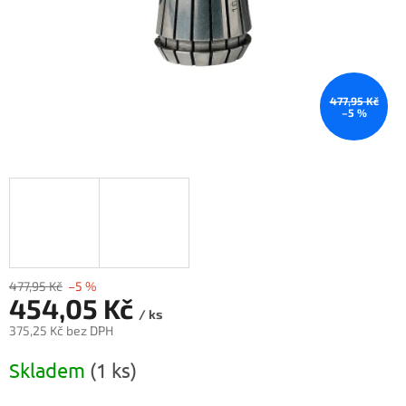
477,95 Kč
–5 %
477,95 Kč
–5 %
454,05 Kč
/ ks
375,25 Kč bez DPH
Měrná
Skladem
(1 ks)
cena: