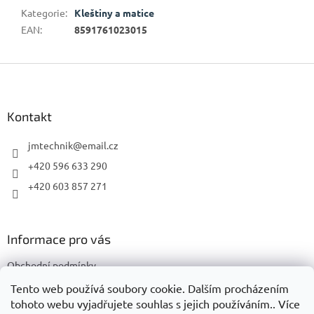
Kategorie
:
Kleštiny a matice
EAN
:
8591761023015
Z
á
p
a
Kontakt
t
í
jmtechnik
@
email.cz
+420 596 633 290
+420 603 857 271
Informace pro vás
Obchodní podmínky
Podmínky ochrany osobních údajů
Tento web používá soubory cookie. Dalším procházením
tohoto webu vyjadřujete souhlas s jejich používáním.. Více