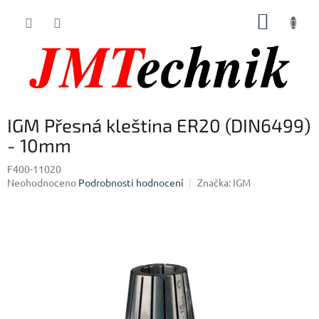
Přejít
NÁKUP
na
obsah
KOŠÍK
IGM Přesná kleština ER20 (DIN6499)
- 10mm
F400-11020
Průměrné
Neohodnoceno
Podrobnosti hodnocení
Značka:
IGM
hodnocení
produktu
je
0,0
z
5
hvězdiček.