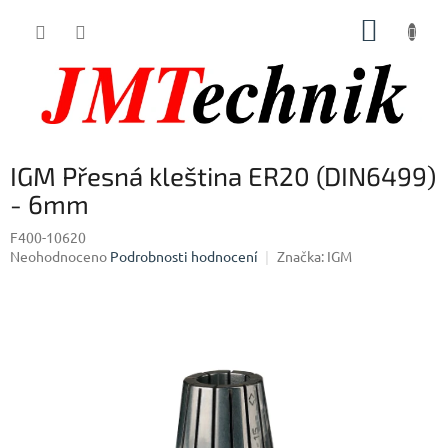
Přejít
NÁKUP
na
obsah
KOŠÍK
IGM Přesná kleština ER20 (DIN6499)
- 6mm
F400-10620
Průměrné
Neohodnoceno
Podrobnosti hodnocení
Značka:
IGM
hodnocení
produktu
je
0,0
z
5
hvězdiček.