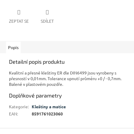
ZEPTAT SE
SDÍLET
Popis
Detailní popis produktu
Kvalitní a přesné kleštiny ER dle DIN6499 jsou vyrobeny s
přesností v 0,01mm. Tolerance upnutí průměru +0 / - 0,7mm.
Balené v plastovém pouzdře.
Doplňkové parametry
Kategorie
:
Kleštiny a matice
EAN
:
8591761023060
Z