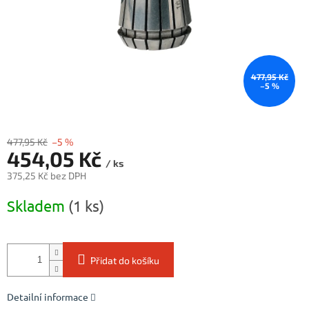
477,95 Kč
–5 %
477,95 Kč
–5 %
454,05 Kč
/ ks
375,25 Kč bez DPH
Měrná
Skladem
(1 ks)
cena:
Přidat do košíku
Detailní informace