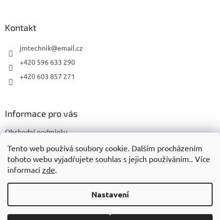
á
p
a
Kontakt
t
í
jmtechnik
@
email.cz
+420 596 633 290
+420 603 857 271
Informace pro vás
Obchodní podmínky
Podmínky ochrany osobních údajů
Tento web používá soubory cookie. Dalším procházením
tohoto webu vyjadřujete souhlas s jejich používáním.. Více
informací
zde
.
Vytvořil Shoptet
Nastavení
Copyright 2026
JMTechnik
. Všechna práva vyhrazena.
Upravit