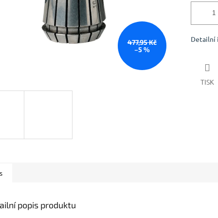
Detailní
477,95 Kč
–5 %
TISK
s
ailní popis produktu