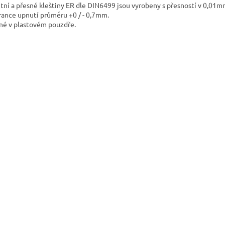
itní a přesné kleštiny ER dle DIN6499 jsou vyrobeny s přesností v 0,01m
rance upnutí průměru +0 / - 0,7mm.
né v plastovém pouzdře.