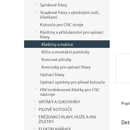
n
Spirálové frézy
e
Stopkové frézy s výměnými noži,
l
žiletkami
Kotouče pro CNC stroje
Kleštiny a příslušenství pro upínací
hlavy
Kleštiny a matice
Klíče a montážní pomůcky
Koncové příruby
Koncovky pro upínací hlavy
Upínací hlavy
Upínací systémy pro pilové kotouče
HW tvrdokovové žiletky pro CNC
nástroje
VRTÁKY A SUKOVNÍKY
Popi
PILOVÉ KOTOUČE
FRÉZOVACÍ HLAVY, NOŽE A HW
ŽILETKY
Det
ELEKTRONÁŘADÍ