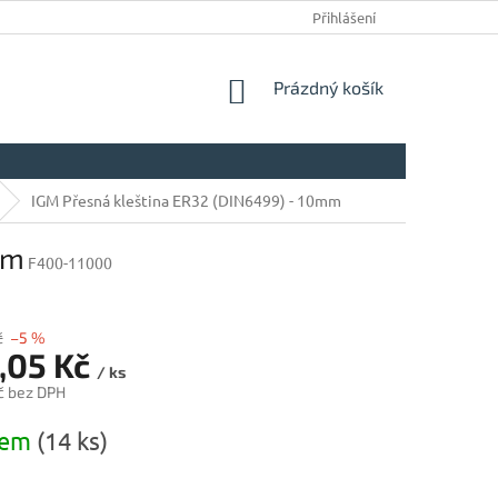
Přihlášení
NÁKUPNÍ
Prázdný košík
KOŠÍK
IGM Přesná kleština ER32 (DIN6499) - 10mm
mm
F400-11000
č
–5 %
,05 Kč
/ ks
č bez DPH
dem
(14 ks)