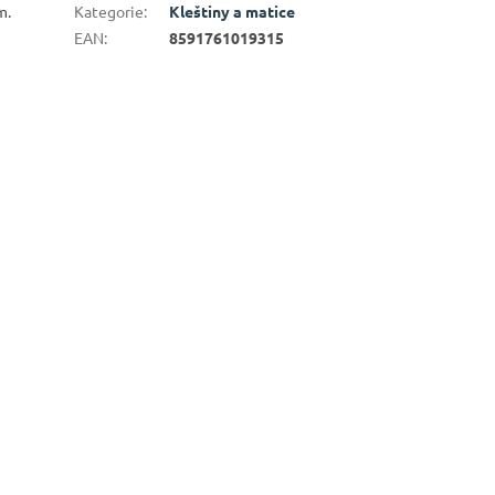
m.
Kategorie
:
Kleštiny a matice
EAN
:
8591761019315