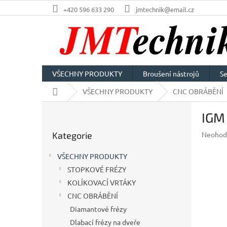
Přejít
+420 596 633 290
jmtechnik@email.cz
na
obsah
VŠECHNY PRODUKTY
Broušení nástrojů
Se
Domů
VŠECHNY PRODUKTY
CNC OBRÁBĚNÍ
P
IGM
o
Přeskočit
s
Průměr
Kategorie
Neohod
kategorie
t
hodnoc
r
produkt
VŠECHNY PRODUKTY
a
je
STOPKOVÉ FRÉZY
n
0,0
z
KOLÍKOVACÍ VRTÁKY
n
5
í
CNC OBRÁBĚNÍ
hvězdič
p
Diamantové frézy
a
Dlabací frézy na dveře