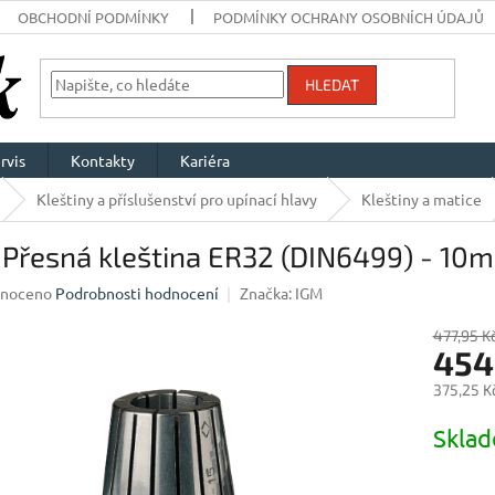
OBCHODNÍ PODMÍNKY
PODMÍNKY OCHRANY OSOBNÍCH ÚDAJŮ
HLEDAT
rvis
Kontakty
Kariéra
Kleštiny a příslušenství pro upínací hlavy
Kleštiny a matice
 Přesná kleština ER32 (DIN6499) - 10
né
noceno
Podrobnosti hodnocení
Značka:
IGM
ení
u
477,95 K
454
375,25 K
Měrná
Skla
ek.
cena: