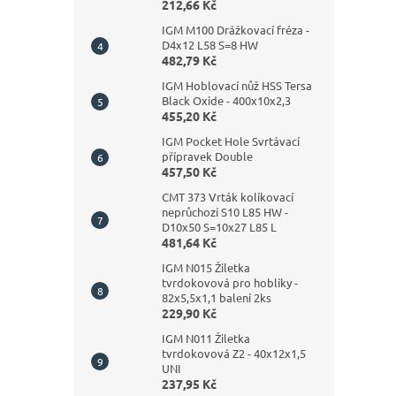
212,66 Kč
IGM M100 Drážkovací fréza -
D4x12 L58 S=8 HW
482,79 Kč
IGM Hoblovací nůž HSS Tersa
Black Oxide - 400x10x2,3
455,20 Kč
IGM Pocket Hole Svrtávací
přípravek Double
457,50 Kč
CMT 373 Vrták kolíkovací
neprůchozí S10 L85 HW -
D10x50 S=10x27 L85 L
481,64 Kč
IGM N015 Žiletka
tvrdokovová pro hoblíky -
82x5,5x1,1 balení 2ks
229,90 Kč
IGM N011 Žiletka
tvrdokovová Z2 - 40x12x1,5
UNI
237,95 Kč