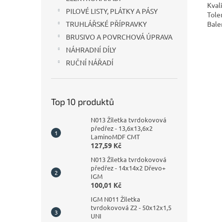
Kval
PILOVÉ LISTY, PLÁTKY A PÁSY
Tole
Bale
TRUHLÁŘSKÉ PŘÍPRAVKY
BRUSIVO A POVRCHOVÁ ÚPRAVA
NÁHRADNÍ DÍLY
RUČNÍ NÁŘADÍ
Top 10 produktů
N013 Žiletka tvrdokovová
předřez - 13,6x13,6x2
LaminoMDF CMT
127,59 Kč
N013 Žiletka tvrdokovová
předřez - 14x14x2 Dřevo+
IGM
100,01 Kč
IGM N011 Žiletka
tvrdokovová Z2 - 50x12x1,5
UNI