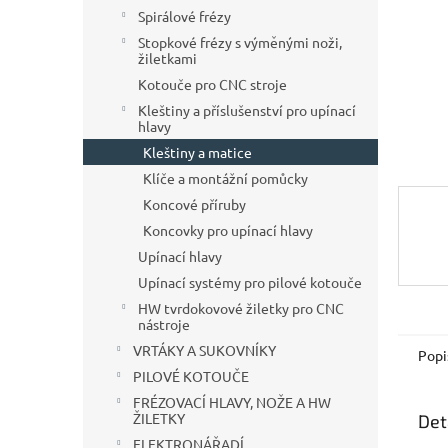
n
Spirálové frézy
e
Stopkové frézy s výměnými noži,
l
žiletkami
Kotouče pro CNC stroje
Kleštiny a příslušenství pro upínací
hlavy
Kleštiny a matice
Klíče a montážní pomůcky
Koncové příruby
Koncovky pro upínací hlavy
Upínací hlavy
Upínací systémy pro pilové kotouče
HW tvrdokovové žiletky pro CNC
nástroje
VRTÁKY A SUKOVNÍKY
Popi
PILOVÉ KOTOUČE
FRÉZOVACÍ HLAVY, NOŽE A HW
ŽILETKY
Det
ELEKTRONÁŘADÍ