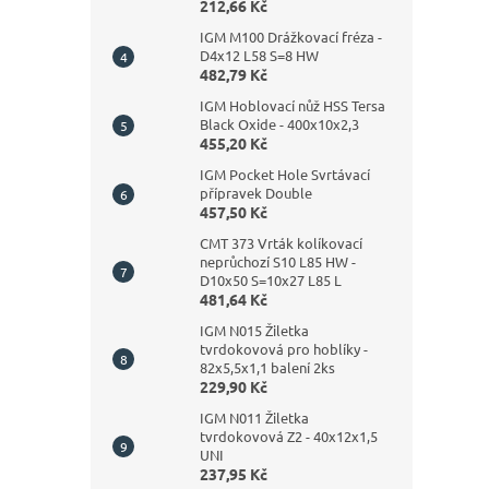
212,66 Kč
IGM M100 Drážkovací fréza -
D4x12 L58 S=8 HW
482,79 Kč
IGM Hoblovací nůž HSS Tersa
Black Oxide - 400x10x2,3
455,20 Kč
IGM Pocket Hole Svrtávací
přípravek Double
457,50 Kč
CMT 373 Vrták kolíkovací
neprůchozí S10 L85 HW -
D10x50 S=10x27 L85 L
481,64 Kč
IGM N015 Žiletka
tvrdokovová pro hoblíky -
82x5,5x1,1 balení 2ks
229,90 Kč
IGM N011 Žiletka
tvrdokovová Z2 - 40x12x1,5
UNI
237,95 Kč