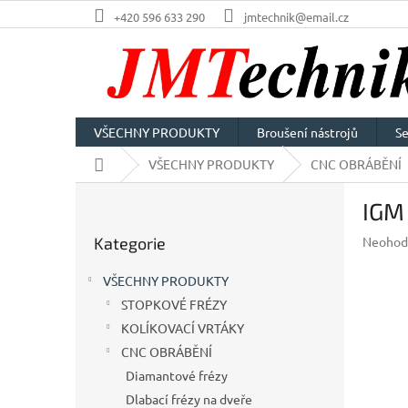
Přejít
+420 596 633 290
jmtechnik@email.cz
na
obsah
VŠECHNY PRODUKTY
Broušení nástrojů
Se
Domů
VŠECHNY PRODUKTY
CNC OBRÁBĚNÍ
P
IGM
o
Přeskočit
s
Průměr
Kategorie
Neohod
kategorie
t
hodnoc
r
produkt
VŠECHNY PRODUKTY
a
je
STOPKOVÉ FRÉZY
n
0,0
z
KOLÍKOVACÍ VRTÁKY
n
5
í
CNC OBRÁBĚNÍ
hvězdič
p
Diamantové frézy
a
Dlabací frézy na dveře