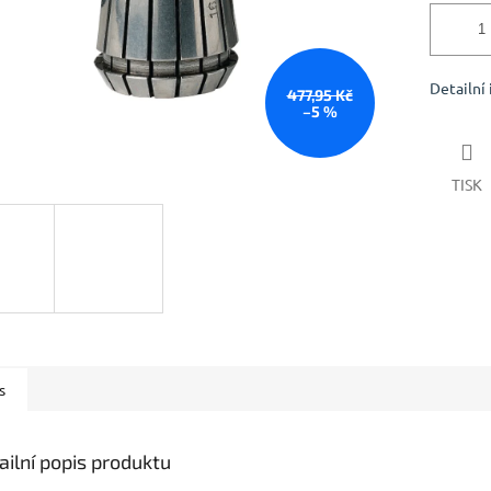
Detailní
477,95 Kč
–5 %
TISK
s
ailní popis produktu