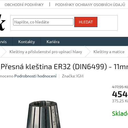
OBCHODNÍ PODMÍNKY
PODMÍNKY OCHRANY OSOBNÍCH ÚDAJŮ
HLEDAT
rvis
Kontakty
Kariéra
Kleštiny a příslušenství pro upínací hlavy
Kleštiny a matice
 Přesná kleština ER32 (DIN6499) - 11
né
noceno
Podrobnosti hodnocení
Značka:
IGM
ení
u
477,95 K
454
375,25 K
Měrná
Skla
ek.
cena: