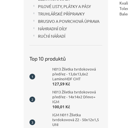
Kval
PILOVÉ LISTY, PLÁTKY A PÁSY
Tole
Bale
TRUHLÁŘSKÉ PŘÍPRAVKY
BRUSIVO A POVRCHOVÁ ÚPRAVA
NÁHRADNÍ DÍLY
RUČNÍ NÁŘADÍ
Top 10 produktů
N013 Žiletka tvrdokovová
předřez - 13,6x13,6x2
LaminoMDF CMT
127,59 Kč
N013 Žiletka tvrdokovová
předřez - 14x14x2 Dřevo+
IGM
100,01 Kč
IGM N011 Žiletka
tvrdokovová Z2 - 50x12x1,5
UNI