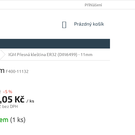
Přihlášení
NÁKUPNÍ
Prázdný košík
KOŠÍK
IGM Přesná kleština ER32 (DIN6499) - 11mm
mm
F400-11132
č
–5 %
,05 Kč
/ ks
č bez DPH
dem
(1 ks)