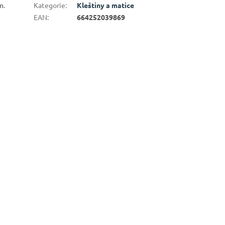
m.
Kategorie
:
Kleštiny a matice
EAN
:
664252039869