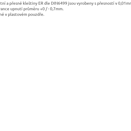
itní a přesné kleštiny ER dle DIN6499 jsou vyrobeny s přesností v 0,01m
rance upnutí průměru +0 / - 0,7mm.
né v plastovém pouzdře.